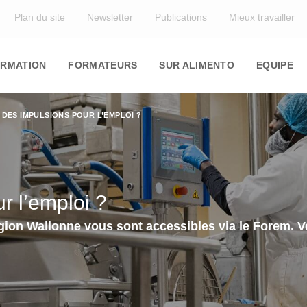
Top
Plan du site
Newsletter
Publications
Mieux travailler
in
igation
RMATION
FORMATEURS
SUR ALIMENTO
EQUIPE
: DES IMPULSIONS POUR L’EMPLOI ?
r l’emploi ?
égion Wallonne vous sont accessibles via le Forem. V