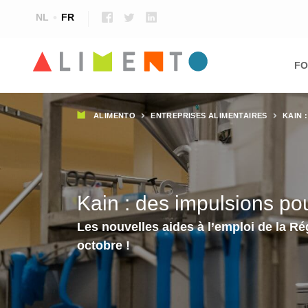
NL
FR
Ma
nav
FO
Fil
ALIMENTO
ENTREPRISES ALIMENTAIRES
KAIN 
d'Ariane
Kain : des impulsions pou
Les nouvelles aides à l’emploi de la R
octobre !