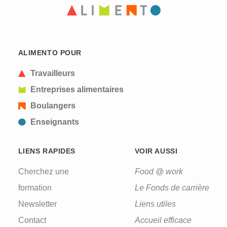
CAPTCHA
This question is for testing whether or not you are
ALIMENTO POUR
a human visitor and to prevent automated spam
submissions.
Travailleurs
Entreprises alimentaires
Boulangers
Enseignants
LIENS RAPIDES
VOIR AUSSI
Cherchez une
Food @ work
formation
Le Fonds de carrière
Newsletter
Liens utiles
Contact
Accueil efficace