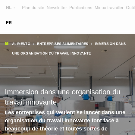
Top
NL
Plan du site
Newsletter
Publications
Mieux travailler
Outil
☰
FR
Main
FORMATION
CHERCHER UNE FORMATION
Fil
navigation
ALIMENTO
ENTREPRISES ALIMENTAIRES
IMMERSION DANS
FORMATEURS
d'Ariane
UNE ORGANISATION DU TRAVAIL INNOVANTE
SUR ALIMENTO
EQUIPE
CONTACT
Immersion dans une organisation du
travail innovante
Les entreprises qui veulent se lancer dans une
organisation du travail innovante font face à
beaucoup de théorie et toutes sortes de