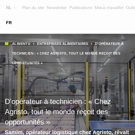
Top
NL
Plan du site
Newsletter
Publications
Mieux travailler
Outil
☰
FR
Main
FORMATION
CHERCHER UNE FORMATION
Fil
navigation
ALIMENTO
ENTREPRISES ALIMENTAIRES
D'OPÉRATEUR À
FORMATEURS
d'Ariane
TECHNICIEN : « CHEZ AGRISTO, TOUT LE MONDE REÇOIT DES
SUR ALIMENTO
OPPORTUNITÉS »
EQUIPE
CONTACT
D'opérateur à technicien : « Chez
Agristo, tout le monde reçoit des
opportunités »
Samim, opérateur logistique chez Agristo, rêvait