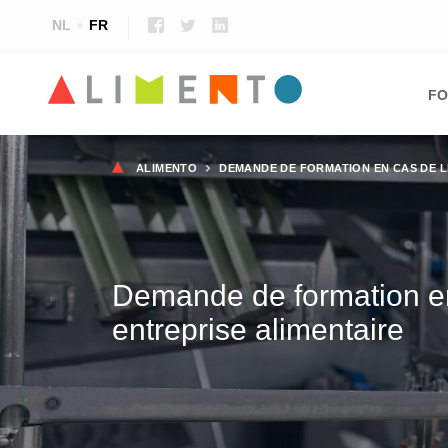
NL
FR
Ma
nav
FO
Fil
ALIMENTO
DEMANDE DE FORMATION EN CAS DE L
d'Ariane
Demande de formation en 
entreprise alimentaire