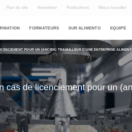
Top
Plan du site
Newsletter
Publications
Mieux travailler
in
igation
RMATION
FORMATEURS
SUR ALIMENTO
EQUIPE
ICENCIEMENT POUR UN (ANCIEN) TRAVAILLEUR D'UNE ENTREPRISE ALIMENT
cas de licenciement pour un (anc