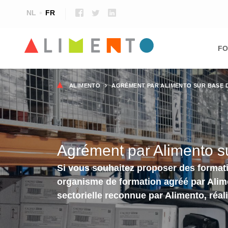
NL
FR
Ma
nav
FO
Fil
ALIMENTO
AGRÉMENT PAR ALIMENTO SUR BASE D
d'Ariane
Agrément par Alimento sur
Si vous souhaitez proposer des formati
organisme de formation agréé par Alime
sectorielle reconnue par Alimento, réal