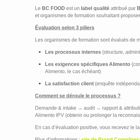
Le
BC FOOD
est un
label qualité
attribué par
B
et organismes de formation souhaitant proposer
Évaluation selon 3 piliers
Les organismes de formation sont évalués de ma
Les processus internes
(structure, admin
Les exigences spécifiques Alimento
(co
Alimento, le cas échéant)
La satisfaction client
(enquête indépendan
Comment se déroule le processus ?
Demande & intake → audit → rapport & attributi
Alimento IPV (obtenir ou prolonger la reconnai
En cas d’évaluation positive, vous recevez le l
Plus d’informations :
site de Brand Complianc