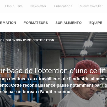
Top
Plan du site
Newsletter
Publications
Mieux travailler
in
igation
RMATION
FORMATEURS
SUR ALIMENTO
EQUIPE
E L’OBTENTION D’UNE CERTIFICATION
 base de l’obtention d’une certif
ons destinées aux travailleurs de l’industrie alime
nto. Cette reconnaissance passe notamment par l’ob
isée par un bureau d’audit reconnu.