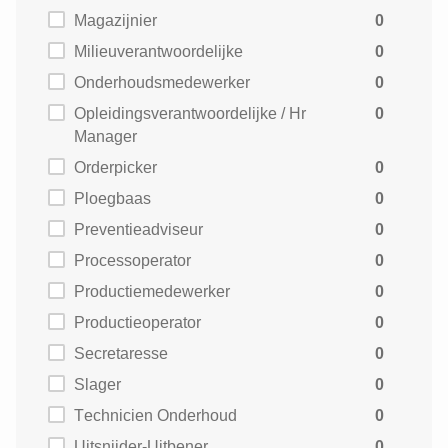
Magazijnier
0
Milieuverantwoordelijke
0
Onderhoudsmedewerker
0
Opleidingsverantwoordelijke / Hr
0
Manager
Orderpicker
0
Ploegbaas
0
Preventieadviseur
0
Processoperator
0
Productiemedewerker
0
Productieoperator
0
Secretaresse
0
Slager
0
Technicien Onderhoud
0
Uitsnijder-Uitbener
0