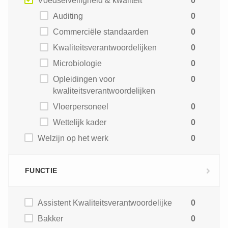
Voedselveiligheid & kwaliteit
0
Auditing
0
Commerciële standaarden
0
Kwaliteitsverantwoordelijken
0
Microbiologie
0
Opleidingen voor
0
kwaliteitsverantwoordelijken
Vloerpersoneel
0
Wettelijk kader
0
Welzijn op het werk
0
FUNCTIE
Assistent Kwaliteitsverantwoordelijke
0
Bakker
0