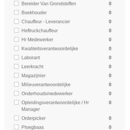
Bereider Van Grondstoffen
0
Boekhouder
0
Chauffeur - Leverancier
0
Heftruckchauffeur
0
Hr Medewerker
0
Kwaliteitsverantwoordelijke
0
Laborant
0
Leerkracht
0
Magazijnier
0
Milieuverantwoordelijke
0
Onderhoudsmedewerker
0
Opleidingsverantwoordelijke / Hr
0
Manager
Orderpicker
0
Ploegbaas
0