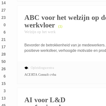
14
27
ABC voor het welzijn op d
23
werkvloer
0
(1)
Welzijn op het werk
6
21
Bevorder de betrokkenheid van je medewerkers. 
17
positieve werksfeer, verhoogde motivatie en prod
28
50
Opleidingscentra
26
ACERTA Consult cvba
6
15
3
AI voor L&D
13
45