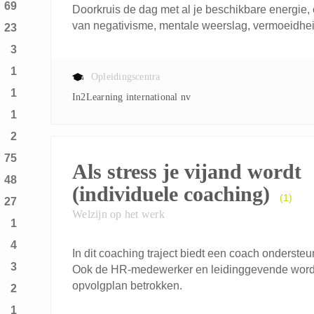
69
Doorkruis de dag met al je beschikbare energie,
van negativisme, mentale weerslag, vermoeidheid
23
3
1
Opleidingscentra
1
In2Learning international nv
1
2
75
Als stress je vijand wordt
48
(individuele coaching)
(1)
27
Welzijn op het werk
1
4
In dit coaching traject biedt een coach onderst
3
Ook de HR-medewerker en leidinggevende worden
opvolgplan betrokken.
2
1