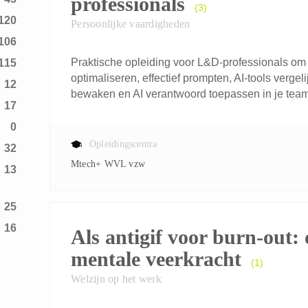
professionals
(3)
120
Persoonlijke vaardigheden
106
Praktische opleiding voor L&D-professionals om A
115
optimaliseren, effectief prompten, AI-tools vergeli
12
bewaken en AI verantwoord toepassen in je team
17
0
Opleidingscentra
32
Mtech+ WVL vzw
13
25
16
Als antigif voor burn-out: 
mentale veerkracht
(1)
Welzijn op het werk