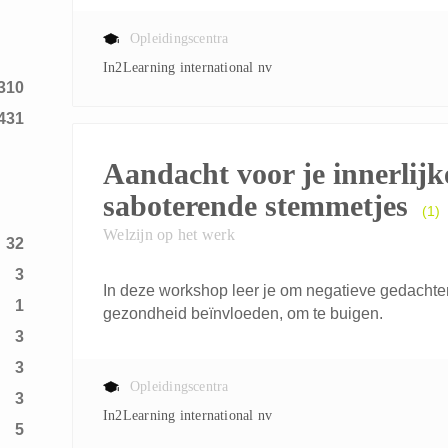
6
Opleidingscentra
In2Learning international nv
310
431
Aandacht voor je innerlijk
saboterende stemmetjes
(1)
Welzijn op het werk
32
3
In deze workshop leer je om negatieve gedachten 
1
gezondheid beïnvloeden, om te buigen.
3
3
Opleidingscentra
3
In2Learning international nv
5