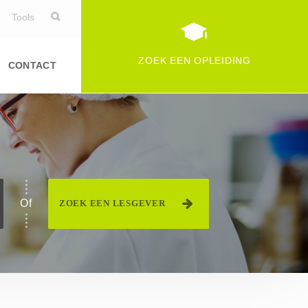
Tools
ZOEK EEN OPLEIDING
CONTACT
Duurzame ontwikkeling
Informatica
Logistiek
specialiteit van voedingfederatie(s)
Persoonlijke vaardigheden
Of
ZOEK EEN LESGEVER
Commerciële en financiële
vaardigheden