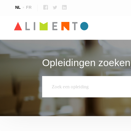
NL
FR
Voedselveiligheid & kwaliteit
Voedingsspecifieke opleidingen
Talen
Opleidingen zoeken
Voedingstechnologie
Opleidingen voor leerkrachten
Techniek, onderhoud en productie