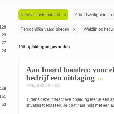
Nieuwe zoekopdracht
Arbeidsveiligheid en
128
Persoonlijke vaardigheden
Welzijn op het w
29
27
196
opleidingen gevonden
24
1
1
Aan boord houden: voor e
1
bedrijf een uitdaging
(1)
9
Welzijn op het werk
446
3
151
12
Tijdens deze interactieve opleiding leer je een 
53
situaties toepassen. Je gaat naar huis met een ac
2
20