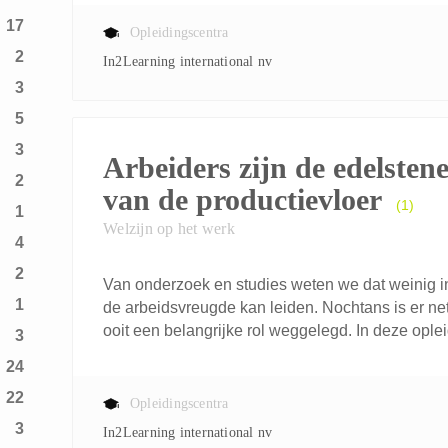
17
Opleidingscentra
2
In2Learning international nv
3
5
3
Arbeiders zijn de edelsten
2
van de productievloer
(1)
1
Welzijn op het werk
4
2
Van onderzoek en studies weten we dat weinig in
1
de arbeidsvreugde kan leiden. Nochtans is er ne
ooit een belangrijke rol weggelegd. In deze ople
3
24
22
Opleidingscentra
3
In2Learning international nv