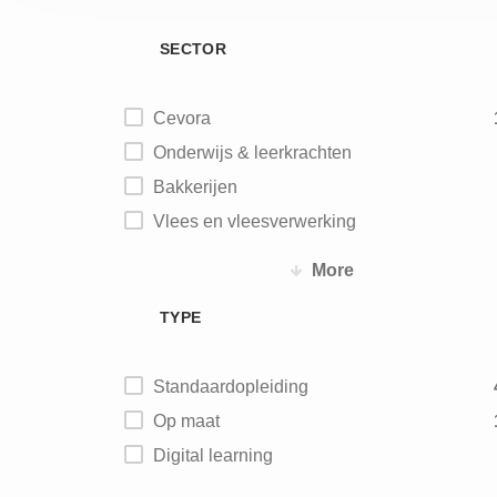
SECTOR
Cevora
Onderwijs & leerkrachten
Bakkerijen
Vlees en vleesverwerking
Vis
More
Aardappel - groente - fruit
TYPE
Zuivel
IJs
Standaardopleiding
Maalderijen
Op maat
Diervoeding
Digital learning
Chocolade - biscuits – snoep
Koffie