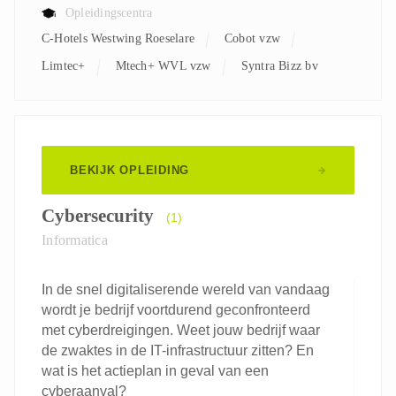
Opleidingscentra
C-Hotels Westwing Roeselare
Cobot vzw
Limtec+
Mtech+ WVL vzw
Syntra Bizz bv
BEKIJK OPLEIDING
Cybersecurity
(1)
Informatica
In de snel digitaliserende wereld van vandaag
wordt je bedrijf voortdurend geconfronteerd
met cyberdreigingen. Weet jouw bedrijf waar
de zwaktes in de IT-infrastructuur zitten? En
wat is het actieplan in geval van een
cyberaanval?