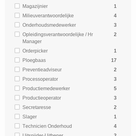
Magazijnier
1
Milieuverantwoordelijke
4
Onderhoudsmedewerker
3
Opleidingsverantwoordelijke / Hr
2
Manager
Orderpicker
1
Ploegbaas
17
Preventieadviseur
2
Processoperator
3
Productiemedewerker
5
Productieoperator
3
Secretaresse
2
Slager
1
Technicien Onderhoud
4
Uitsnijder-Uitbener
2