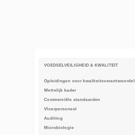
ELKE
WERKVLOER
EEN
LEERAMBASSADEUR
NODIG
HEEFT
VOEDSELVEILIGHEID & KWALITEIT
Opleidingen voor kwaliteitsverantwoordel
Wettelijk kader
Commerciële standaarden
Vloerpersoneel
Auditing
Microbiologie