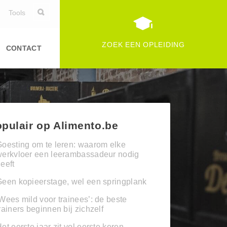
Tools
ZOEK EEN OPLEIDING
CONTACT
pulair op Alimento.be
oesting om te leren: waarom elke
werkvloer een leerambassadeur nodig
eeft
een kopieerstage, wel een springplank
Wees mild voor trainees’: de beste
rainers beginnen bij zichzelf
et eerste jaar zit vol eerste keren