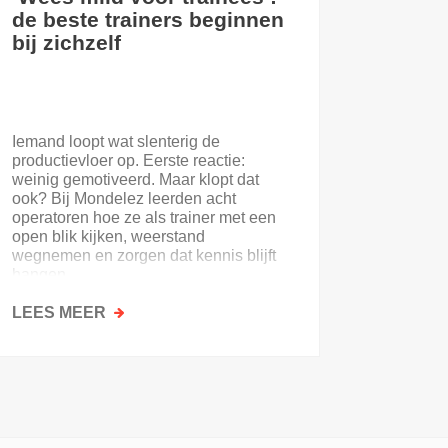
de beste trainers beginnen
eerste
bij zichzelf
Iemand loopt wat slenterig de
Je eerst
productievloer op. Eerste reactie:
nooit. E
weinig gemotiveerd. Maar klopt dat
of de on
ook? Bij Mondelez leerden acht
uitloopt 
operatoren hoe ze als trainer met een
open blik kijken, weerstand
wegnemen en zorgen dat kennis blijft
hangen.
LEES MEER
OVER
LEES M
‘WEES
MILD
VOOR
TRAINEES’:
DE