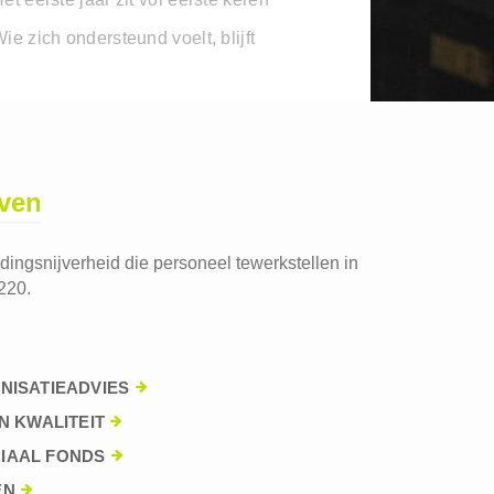
ie zich ondersteund voelt, blijft
jven
edingsnijverheid die personeel tewerkstellen in
220.
NISATIEADVIES
N KWALITEIT
IAAL FONDS
EN