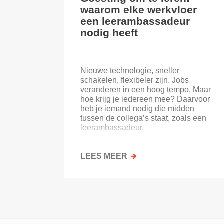
waarom elke werkvloer
een leerambassadeur
nodig heeft
Nieuwe technologie, sneller
schakelen, flexibeler zijn. Jobs
veranderen in een hoog tempo. Maar
hoe krijg je iedereen mee? Daarvoor
heb je iemand nodig die midden
tussen de collega’s staat, zoals een
leerambassadeur.
LEES MEER
OVER
GOESTING
OM
TE
LEREN:
WAAROM