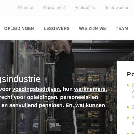
Top
Sitemap
Nieuwsbrief
Publicaties
Beter werken
Main
navigation
OPLEIDINGEN
LESGEVERS
WIE ZIJN WE
TEAM
Po
sindustrie
G
 voor
voedingsbedrijven
, hun
werknemers
,
erecht voor opleidingen, personeels- en
h
n en aanvullend pensioen. En, wat kunnen
G
‘
t
H