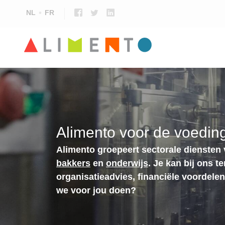
NL
FR
Alimento voor de voeding
Alimento groepeert sectorale diensten
bakkers
en
onderwijs
. Je kan bij ons t
organisatieadvies, financiële voordele
we voor jou doen?