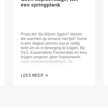
een springplank
Projecten die blijven liggen? Ideeën
die wachten op iemand met tijd? Soms
is een stagiair precies wat je nodig
hebt om ze in beweging te krijgen. Bij
SVZ, Kaasmakerij Passendale en Inex
krijgen jongeren geen kopieerwerk,
maar verantwoordelijkheid. Ze
brengen frisse ideeën binnen en
krijgen goesting in de sector.
LEES MEER
OVER
GEEN
KOPIEERSTAGE,
WEL
EEN
SPRINGPLANK