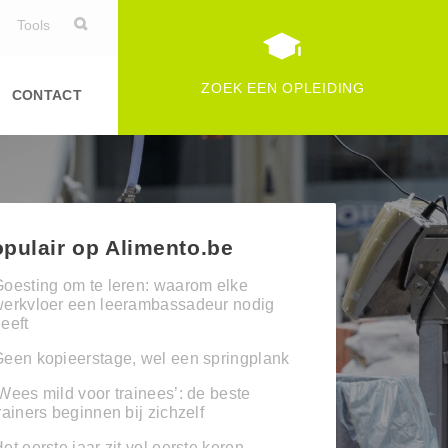
Tools
ZOEK EEN OPLEIDING
CONTACT
pulair op Alimento.be
oesting om te leren: waarom elke
werkvloer een leerambassadeur nodig
eeft
een kopieerstage, wel een springplank
Wees mild voor trainees’: de beste
rainers beginnen bij zichzelf
et eerste jaar zit vol eerste keren