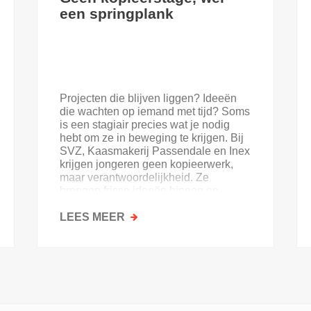
een springplank
Projecten die blijven liggen? Ideeën
die wachten op iemand met tijd? Soms
is een stagiair precies wat je nodig
hebt om ze in beweging te krijgen. Bij
SVZ, Kaasmakerij Passendale en Inex
krijgen jongeren geen kopieerwerk,
maar verantwoordelijkheid. Ze
brengen frisse ideeën binnen en
krijgen goesting in de sector.
LEES MEER
OVER
GEEN
KOPIEERSTAGE,
WEL
EEN
SPRINGPLANK