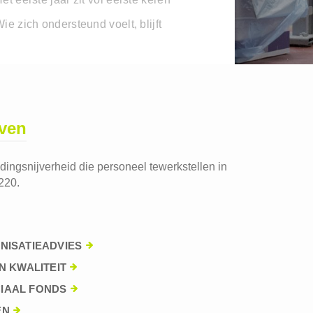
ie zich ondersteund voelt, blijft
jven
edingsnijverheid die personeel tewerkstellen in
220.
NISATIEADVIES
N KWALITEIT
IAAL FONDS
EN