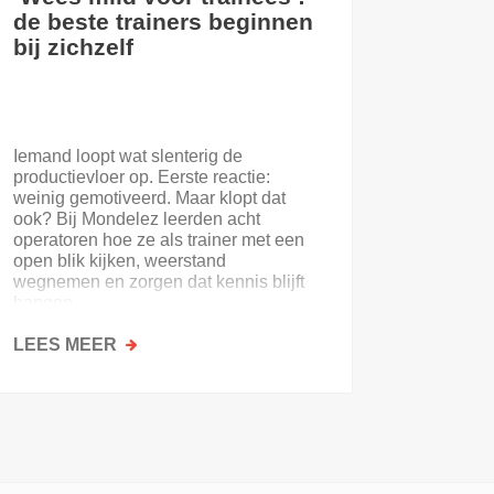
de beste trainers beginnen
eerste
bij zichzelf
Iemand loopt wat slenterig de
Je eerst
productievloer op. Eerste reactie:
nooit. E
weinig gemotiveerd. Maar klopt dat
of de on
ook? Bij Mondelez leerden acht
uitloopt 
operatoren hoe ze als trainer met een
open blik kijken, weerstand
wegnemen en zorgen dat kennis blijft
hangen.
LEES MEER
OVER
LEES M
‘WEES
MILD
VOOR
TRAINEES’:
DE