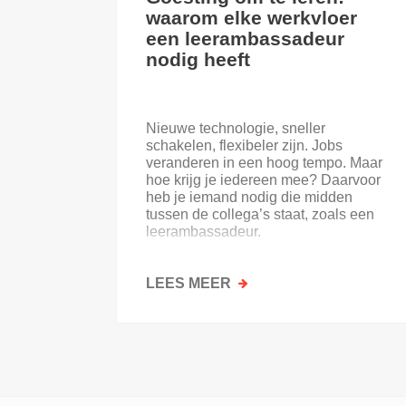
waarom elke werkvloer
een leerambassadeur
nodig heeft
Nieuwe technologie, sneller
schakelen, flexibeler zijn. Jobs
veranderen in een hoog tempo. Maar
hoe krijg je iedereen mee? Daarvoor
heb je iemand nodig die midden
tussen de collega’s staat, zoals een
leerambassadeur.
LEES MEER
OVER
GOESTING
OM
TE
LEREN:
WAAROM