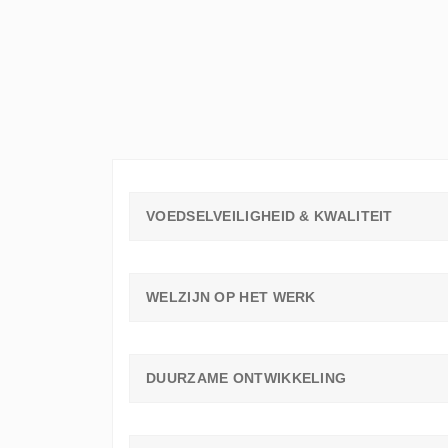
ELKE
WERKVLOER
EEN
LEERAMBASSADEUR
NODIG
HEEFT
VOEDSELVEILIGHEID & KWALITEIT
WELZIJN OP HET WERK
DUURZAME ONTWIKKELING