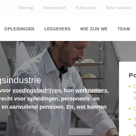
Top
Sitemap
Nieuwsbrief
Publicaties
Beter werken
Main
navigation
OPLEIDINGEN
LESGEVERS
WIE ZIJN WE
TEAM
Po
sindustrie
G
 voor
voedingsbedrijven
, hun
werknemers
,
erecht voor opleidingen, personeels- en
h
n en aanvullend pensioen. En, wat kunnen
G
‘
t
H