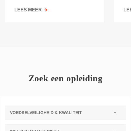
kri
LEES MEER
OVER
LE
GOESTING
OM
TE
LEREN:
WAAROM
ELKE
WERKVLOER
EEN
LEERAMBASSADEUR
Zoek een opleiding
NODIG
HEEFT
VOEDSELVEILIGHEID & KWALITEIT