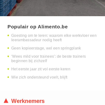
Populair op Alimento.be
Goesting om te leren: waarom elke werkvloer een
leerambassadeur nodig heeft
Geen kopieerstage, wel een springplank
‘Wees mild voor trainees’: de beste trainers
beginnen bij zichzelf
Het eerste jaar zit vol eerste keren
Wie zich ondersteund voelt, blijft
Werknemers