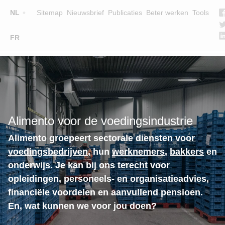
Top
NL
Sitemap
Nieuwsbrief
Publicaties
Beter werken
Tools
☰
FR
Main
OPLEIDINGEN
ZOEK EEN OPLEIDING
navigation
LESGEVERS
WIE ZIJN WE
Alimento voor de voedingsindustrie
TEAM
Alimento groepeert sectorale diensten voor
CONTACT
voedingsbedrijven
, hun
werknemers
,
bakkers
en
onderwijs
. Je kan bij ons terecht voor
opleidingen, personeels- en organisatieadvies,
financiële voordelen en aanvullend pensioen.
En, wat kunnen we voor jou doen?