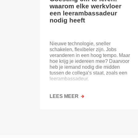
waarom elke werkvloer
een leerambassadeur
nodig heeft
Nieuwe technologie, sneller
schakelen, flexibeler zijn. Jobs
veranderen in een hoog tempo. Maar
hoe krijg je iedereen mee? Daarvoor
heb je iemand nodig die midden
tussen de collega’s staat, zoals een
leerambassadeur.
LEES MEER
OVER
GOESTING
OM
TE
LEREN:
WAAROM