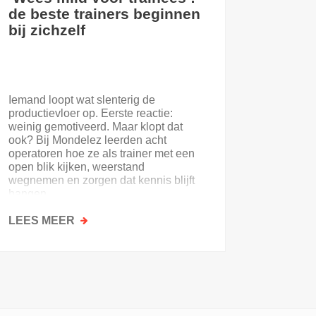
de beste trainers beginnen
eerste
bij zichzelf
Iemand loopt wat slenterig de
Je eerst
productievloer op. Eerste reactie:
nooit. E
weinig gemotiveerd. Maar klopt dat
of de on
ook? Bij Mondelez leerden acht
uitloopt 
operatoren hoe ze als trainer met een
open blik kijken, weerstand
wegnemen en zorgen dat kennis blijft
hangen.
LEES MEER
OVER
LEES M
‘WEES
MILD
VOOR
TRAINEES’:
DE