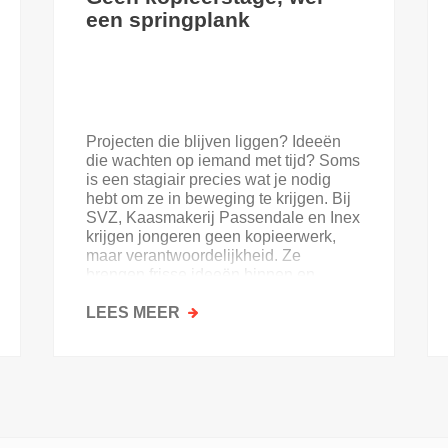
een springplank
Projecten die blijven liggen? Ideeën
die wachten op iemand met tijd? Soms
is een stagiair precies wat je nodig
hebt om ze in beweging te krijgen. Bij
SVZ, Kaasmakerij Passendale en Inex
krijgen jongeren geen kopieerwerk,
maar verantwoordelijkheid. Ze
brengen frisse ideeën binnen en
krijgen goesting in de sector.
LEES MEER
OVER
GEEN
KOPIEERSTAGE,
WEL
EEN
SPRINGPLANK