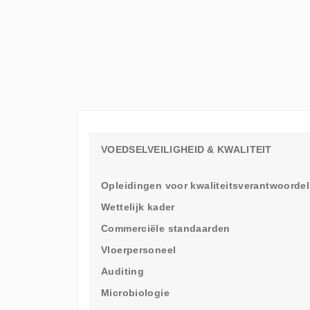
ELKE
WERKVLOER
EEN
LEERAMBASSADEUR
NODIG
HEEFT
VOEDSELVEILIGHEID & KWALITEIT
Opleidingen voor kwaliteitsverantwoordel
Wettelijk kader
Commerciële standaarden
Vloerpersoneel
Auditing
Microbiologie