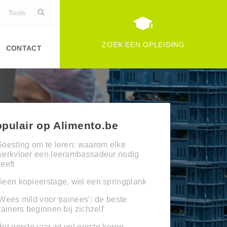
Tools
ZOEK EEN OPLEIDING
CONTACT
pulair op Alimento.be
oesting om te leren: waarom elke
werkvloer een leerambassadeur nodig
eeft
een kopieerstage, wel een springplank
Wees mild voor trainees’: de beste
rainers beginnen bij zichzelf
et eerste jaar zit vol eerste keren