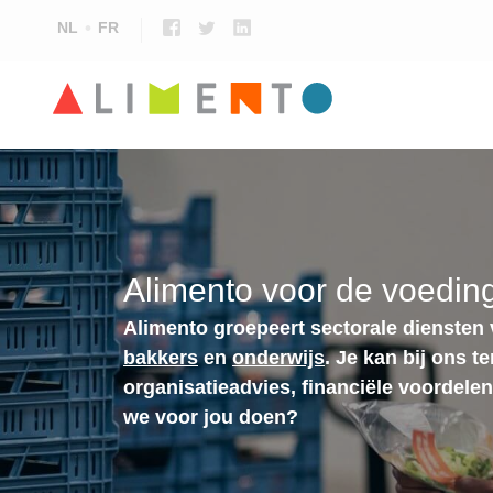
NL
FR
Alimento voor de voeding
Alimento groepeert sectorale diensten
bakkers
en
onderwijs
. Je kan bij ons t
organisatieadvies, financiële voordele
we voor jou doen?