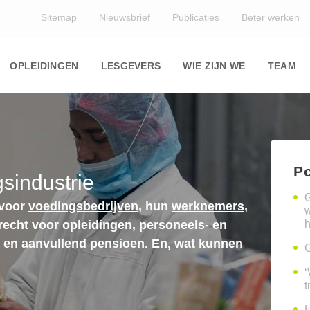
Top
Sitemap
Nieuwsbrief
Publicaties
Beter werken
Main
navigation
OPLEIDINGEN
LESGEVERS
WIE ZIJN WE
TEAM
Po
sindustrie
G
 voor
voedingsbedrijven
, hun
werknemers
,
erecht voor opleidingen, personeels- en
h
n en aanvullend pensioen. En, wat kunnen
G
‘
t
H