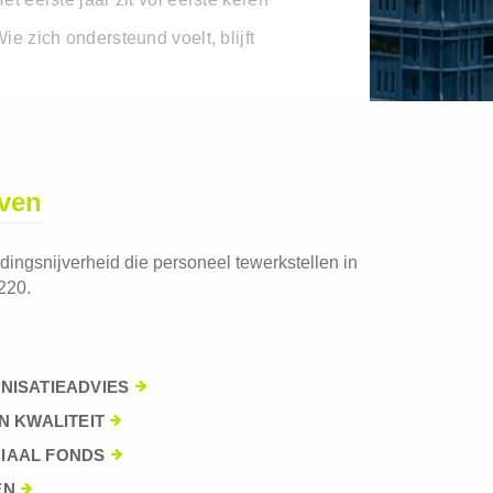
ie zich ondersteund voelt, blijft
jven
edingsnijverheid die personeel tewerkstellen in
220.
NISATIEADVIES
N KWALITEIT
IAAL FONDS
EN