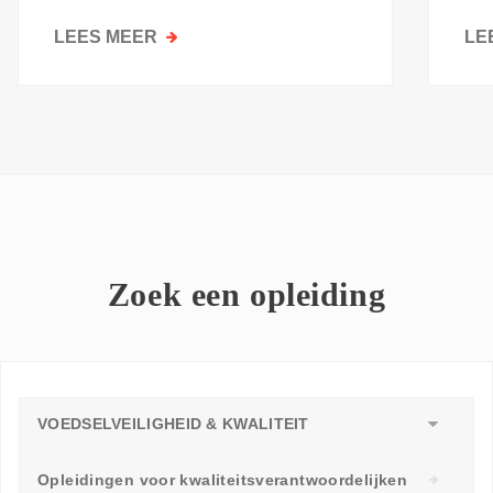
kri
LEES MEER
OVER
LE
GOESTING
OM
TE
LEREN:
WAAROM
ELKE
WERKVLOER
EEN
LEERAMBASSADEUR
Zoek een opleiding
NODIG
HEEFT
VOEDSELVEILIGHEID & KWALITEIT
Opleidingen voor kwaliteitsverantwoordelijken