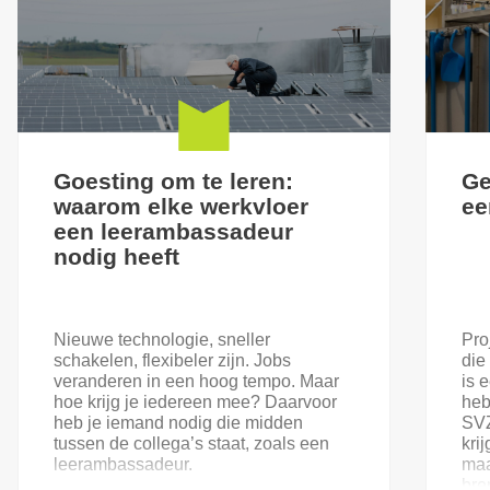
Goesting om te leren:
Ge
waarom elke werkvloer
ee
een leerambassadeur
nodig heeft
Nieuwe technologie, sneller
Pro
schakelen, flexibeler zijn. Jobs
die
veranderen in een hoog tempo. Maar
is 
hoe krijg je iedereen mee? Daarvoor
heb
heb je iemand nodig die midden
SVZ
tussen de collega’s staat, zoals een
kri
leerambassadeur.
maa
bre