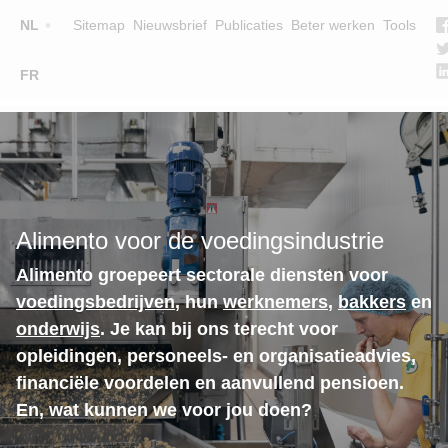
Top
NL
Sitemap
Nieuwsbrief
Publicaties
Beter werken
Tools
☰
FR
Main
OPLEIDINGEN
ZOEK EEN OPLEIDING
navigation
LESGEVERS
WIE ZIJN WE
Alimento voor de voedingsindustrie
TEAM
Alimento groepeert sectorale diensten voor
CONTACT
voedingsbedrijven
, hun
werknemers
,
bakkers
en
onderwijs
. Je kan bij ons terecht voor
opleidingen, personeels- en organisatieadvies,
financiële voordelen en aanvullend pensioen.
En, wat kunnen we voor jou doen?