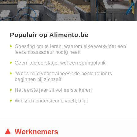
Populair op Alimento.be
Goesting om te leren: waarom elke werkvloer een
leerambassadeur nodig heeft
Geen kopieerstage, wel een springplank
‘Wees mild voor trainees’: de beste trainers
beginnen bij zichzelf
Het eerste jaar zit vol eerste keren
Wie zich ondersteund voelt, blijft
Werknemers