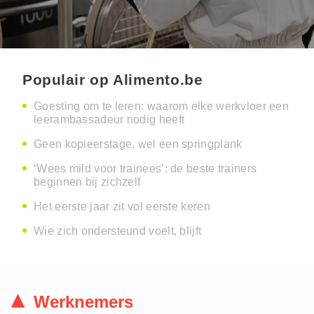
Populair op Alimento.be
Goesting om te leren: waarom elke werkvloer een
leerambassadeur nodig heeft
Geen kopieerstage, wel een springplank
‘Wees mild voor trainees’: de beste trainers
beginnen bij zichzelf
Het eerste jaar zit vol eerste keren
Wie zich ondersteund voelt, blijft
Werknemers