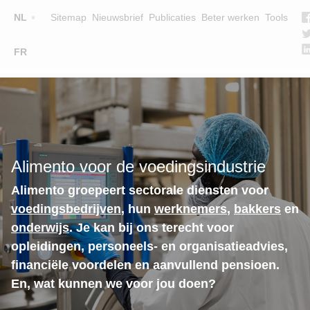
Top
NL
Sitemap
Nieuwsbrief
Publicaties
Beter werken
Tools
☰
FR
Main
OPLEIDINGEN
ZOEK EEN OPLEIDING
navigation
LESGEVERS
WIE ZIJN WE
Alimento voor de voedingsindustrie
TEAM
Alimento groepeert sectorale diensten voor
CONTACT
voedingsbedrijven
, hun
werknemers
,
bakkers
en
onderwijs
. Je kan bij ons terecht voor
opleidingen, personeels- en organisatieadvies,
financiële voordelen en aanvullend pensioen.
En, wat kunnen we voor jou doen?