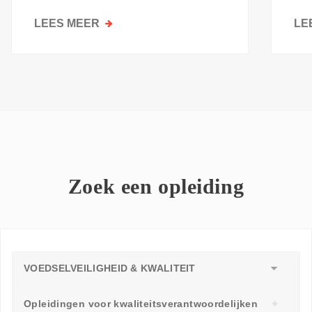
kri
LEES MEER
OVER
LE
GOESTING
OM
TE
LEREN:
WAAROM
ELKE
WERKVLOER
EEN
LEERAMBASSADEUR
Zoek een opleiding
NODIG
HEEFT
VOEDSELVEILIGHEID & KWALITEIT
Opleidingen voor kwaliteitsverantwoordelijken