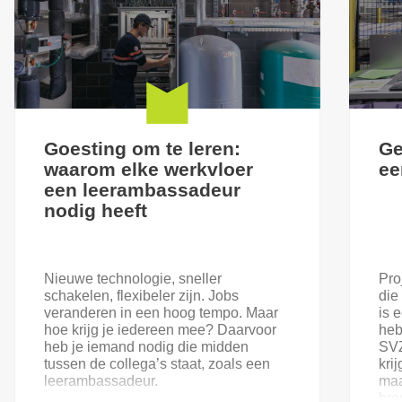
Goesting om te leren:
Ge
waarom elke werkvloer
ee
een leerambassadeur
nodig heeft
Nieuwe technologie, sneller
Pro
schakelen, flexibeler zijn. Jobs
die
veranderen in een hoog tempo. Maar
is 
hoe krijg je iedereen mee? Daarvoor
heb
heb je iemand nodig die midden
SVZ
tussen de collega’s staat, zoals een
kri
leerambassadeur.
maa
bre