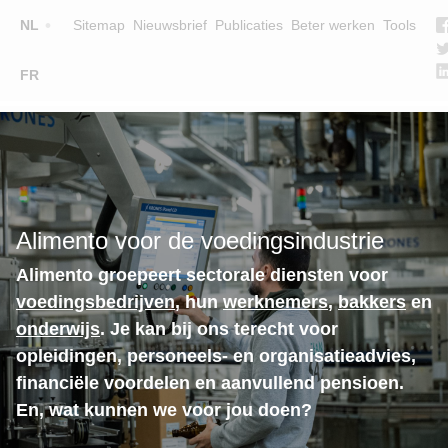
Top
NL
Sitemap
Nieuwsbrief
Publicaties
Beter werken
Tools
☰
FR
Main
OPLEIDINGEN
ZOEK EEN OPLEIDING
navigation
LESGEVERS
WIE ZIJN WE
Alimento voor de voedingsindustrie
TEAM
Alimento groepeert sectorale diensten voor
CONTACT
voedingsbedrijven
, hun
werknemers
,
bakkers
en
onderwijs
. Je kan bij ons terecht voor
opleidingen, personeels- en organisatieadvies,
financiële voordelen en aanvullend pensioen.
En, wat kunnen we voor jou doen?