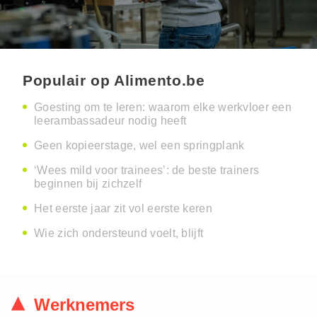
Populair op Alimento.be
Goesting om te leren: waarom elke werkvloer een
leerambassadeur nodig heeft
Geen kopieerstage, wel een springplank
‘Wees mild voor trainees’: de beste trainers
beginnen bij zichzelf
Het eerste jaar zit vol eerste keren
Wie zich ondersteund voelt, blijft
Werknemers