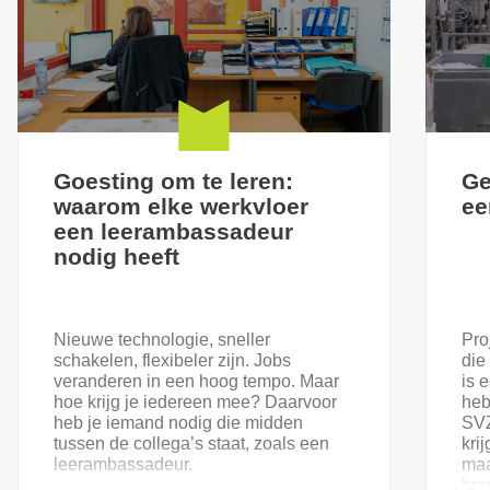
Goesting om te leren:
Ge
waarom elke werkvloer
ee
een leerambassadeur
nodig heeft
Nieuwe technologie, sneller
Pro
schakelen, flexibeler zijn. Jobs
die
veranderen in een hoog tempo. Maar
is 
hoe krijg je iedereen mee? Daarvoor
heb
heb je iemand nodig die midden
SVZ
tussen de collega’s staat, zoals een
kri
leerambassadeur.
maa
bre