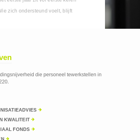
ie zich ondersteund voelt, blijft
jven
edingsnijverheid die personeel tewerkstellen in
220.
NISATIEADVIES
N KWALITEIT
IAAL FONDS
EN