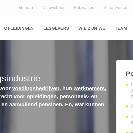
Top
Sitemap
Nieuwsbrief
Publicaties
Beter werken
Main
navigation
OPLEIDINGEN
LESGEVERS
WIE ZIJN WE
TEAM
Po
sindustrie
G
 voor
voedingsbedrijven
, hun
werknemers
,
erecht voor opleidingen, personeels- en
h
n en aanvullend pensioen. En, wat kunnen
G
‘
t
H