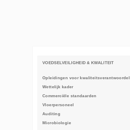
ELKE
WERKVLOER
EEN
LEERAMBASSADEUR
NODIG
HEEFT
VOEDSELVEILIGHEID & KWALITEIT
Opleidingen voor kwaliteitsverantwoordel
Wettelijk kader
Commerciële standaarden
Vloerpersoneel
Auditing
Microbiologie