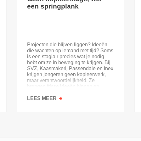
een springplank
Projecten die blijven liggen? Ideeën
die wachten op iemand met tijd? Soms
is een stagiair precies wat je nodig
hebt om ze in beweging te krijgen. Bij
SVZ, Kaasmakerij Passendale en Inex
krijgen jongeren geen kopieerwerk,
maar verantwoordelijkheid. Ze
brengen frisse ideeën binnen en
krijgen goesting in de sector.
LEES MEER
OVER
GEEN
KOPIEERSTAGE,
WEL
EEN
SPRINGPLANK