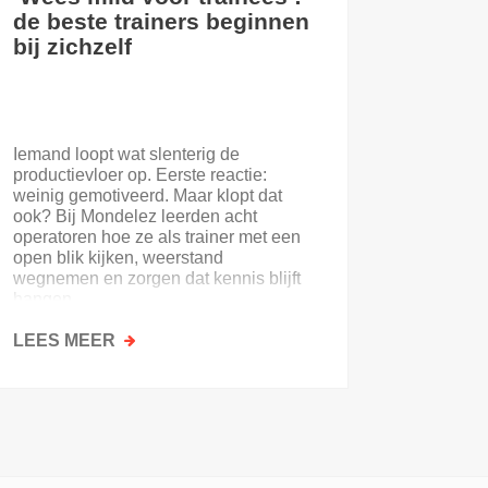
de beste trainers beginnen
eerste
bij zichzelf
Iemand loopt wat slenterig de
Je eerst
productievloer op. Eerste reactie:
nooit. E
weinig gemotiveerd. Maar klopt dat
of de on
ook? Bij Mondelez leerden acht
uitloopt 
operatoren hoe ze als trainer met een
open blik kijken, weerstand
wegnemen en zorgen dat kennis blijft
hangen.
LEES MEER
OVER
LEES M
‘WEES
MILD
VOOR
TRAINEES’:
DE