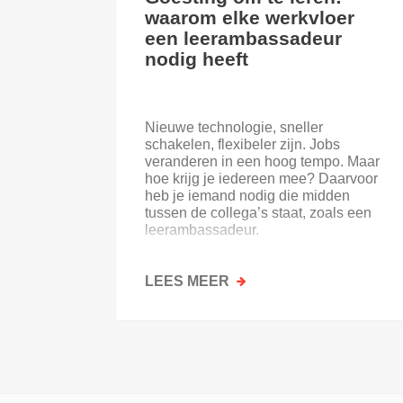
waarom elke werkvloer
een leerambassadeur
nodig heeft
Nieuwe technologie, sneller
schakelen, flexibeler zijn. Jobs
veranderen in een hoog tempo. Maar
hoe krijg je iedereen mee? Daarvoor
heb je iemand nodig die midden
tussen de collega’s staat, zoals een
leerambassadeur.
LEES MEER
OVER
GOESTING
OM
TE
LEREN:
WAAROM