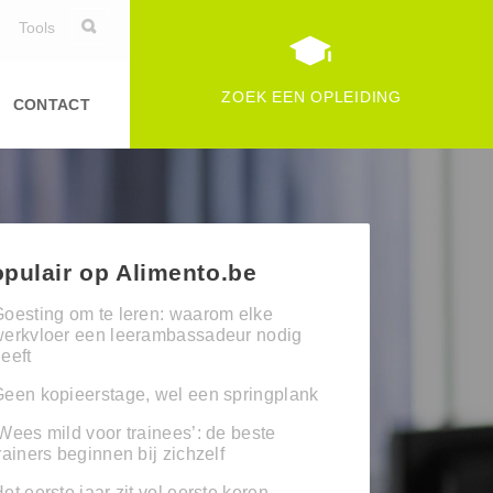
Tools
ZOEK EEN OPLEIDING
CONTACT
pulair op Alimento.be
oesting om te leren: waarom elke
werkvloer een leerambassadeur nodig
eeft
een kopieerstage, wel een springplank
Wees mild voor trainees’: de beste
rainers beginnen bij zichzelf
et eerste jaar zit vol eerste keren