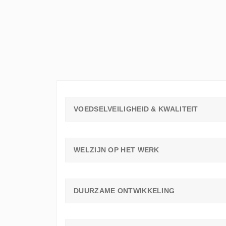
ELKE
WERKVLOER
EEN
LEERAMBASSADEUR
NODIG
HEEFT
VOEDSELVEILIGHEID & KWALITEIT
WELZIJN OP HET WERK
DUURZAME ONTWIKKELING