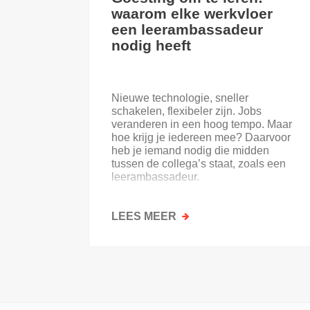
waarom elke werkvloer
een leerambassadeur
nodig heeft
Nieuwe technologie, sneller
schakelen, flexibeler zijn. Jobs
veranderen in een hoog tempo. Maar
hoe krijg je iedereen mee? Daarvoor
heb je iemand nodig die midden
tussen de collega’s staat, zoals een
leerambassadeur.
LEES MEER
OVER
GOESTING
OM
TE
LEREN:
WAAROM