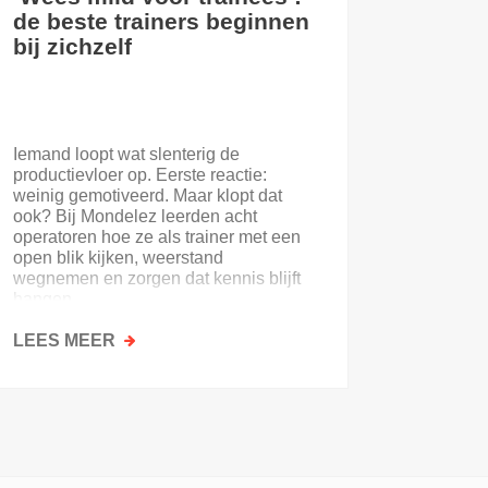
de beste trainers beginnen
eerste
bij zichzelf
Iemand loopt wat slenterig de
Je eerst
productievloer op. Eerste reactie:
nooit. E
weinig gemotiveerd. Maar klopt dat
of de on
ook? Bij Mondelez leerden acht
uitloopt 
operatoren hoe ze als trainer met een
open blik kijken, weerstand
wegnemen en zorgen dat kennis blijft
hangen.
LEES MEER
OVER
LEES M
‘WEES
MILD
VOOR
TRAINEES’:
DE