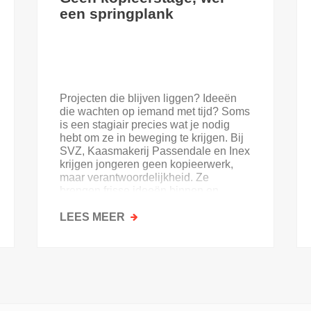
een springplank
Projecten die blijven liggen? Ideeën
die wachten op iemand met tijd? Soms
is een stagiair precies wat je nodig
hebt om ze in beweging te krijgen. Bij
SVZ, Kaasmakerij Passendale en Inex
krijgen jongeren geen kopieerwerk,
maar verantwoordelijkheid. Ze
brengen frisse ideeën binnen en
krijgen goesting in de sector.
LEES MEER
OVER
GEEN
KOPIEERSTAGE,
WEL
EEN
SPRINGPLANK