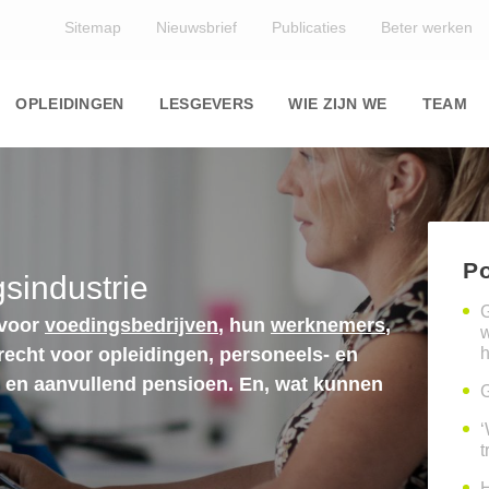
Top
Sitemap
Nieuwsbrief
Publicaties
Beter werken
Main
navigation
OPLEIDINGEN
LESGEVERS
WIE ZIJN WE
TEAM
Po
sindustrie
G
 voor
voedingsbedrijven
, hun
werknemers
,
erecht voor opleidingen, personeels- en
h
n en aanvullend pensioen. En, wat kunnen
G
‘
t
H