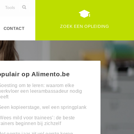
Tools
ZOEK EEN OPLEIDING
CONTACT
pulair op Alimento.be
oesting om te leren: waarom elke
werkvloer een leerambassadeur nodig
eeft
een kopieerstage, wel een springplank
Wees mild voor trainees’: de beste
rainers beginnen bij zichzelf
et eerste jaar zit vol eerste keren