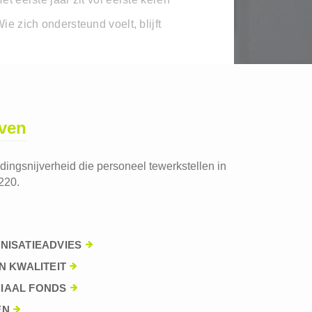
ie zich ondersteund voelt, blijft
jven
edingsnijverheid die personeel tewerkstellen in
220.
NISATIEADVIES
N KWALITEIT
IAAL FONDS
EN