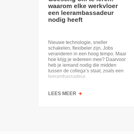
waarom elke werkvloer
een leerambassadeur
nodig heeft
Nieuwe technologie, sneller
schakelen, flexibeler zijn. Jobs
veranderen in een hoog tempo. Maar
hoe krijg je iedereen mee? Daarvoor
heb je iemand nodig die midden
tussen de collega’s staat, zoals een
leerambassadeur.
LEES MEER
OVER
GOESTING
OM
TE
LEREN:
WAAROM