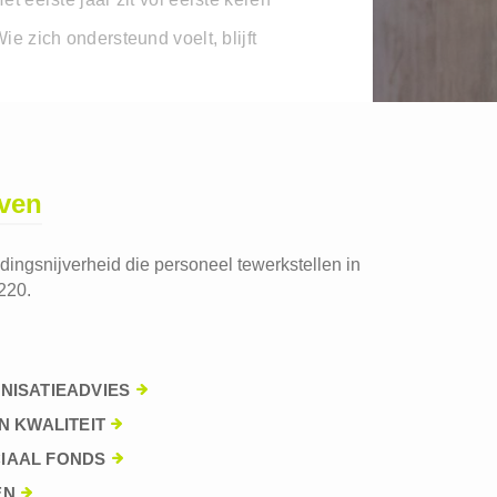
ie zich ondersteund voelt, blijft
jven
edingsnijverheid die personeel tewerkstellen in
220.
NISATIEADVIES
N KWALITEIT
IAAL FONDS
EN