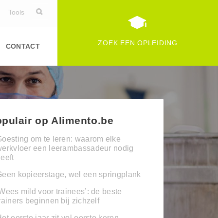
Tools
ZOEK EEN OPLEIDING
CONTACT
pulair op Alimento.be
oesting om te leren: waarom elke
werkvloer een leerambassadeur nodig
eeft
een kopieerstage, wel een springplank
Wees mild voor trainees’: de beste
rainers beginnen bij zichzelf
et eerste jaar zit vol eerste keren