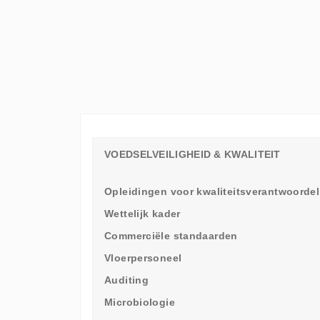
ELKE
WERKVLOER
EEN
LEERAMBASSADEUR
NODIG
HEEFT
VOEDSELVEILIGHEID & KWALITEIT
Opleidingen voor kwaliteitsverantwoordel
Wettelijk kader
Commerciële standaarden
Vloerpersoneel
Auditing
Microbiologie