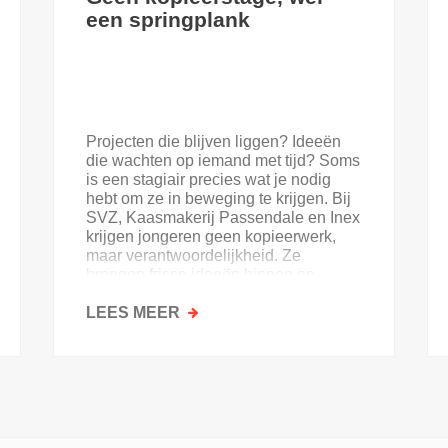
een springplank
Projecten die blijven liggen? Ideeën
die wachten op iemand met tijd? Soms
is een stagiair precies wat je nodig
hebt om ze in beweging te krijgen. Bij
SVZ, Kaasmakerij Passendale en Inex
krijgen jongeren geen kopieerwerk,
maar verantwoordelijkheid. Ze
brengen frisse ideeën binnen en
krijgen goesting in de sector.
LEES MEER
OVER
GEEN
KOPIEERSTAGE,
WEL
EEN
SPRINGPLANK