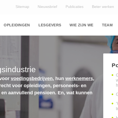
Top
Sitemap
Nieuwsbrief
Publicaties
Beter werken
Main
navigation
OPLEIDINGEN
LESGEVERS
WIE ZIJN WE
TEAM
Po
sindustrie
G
 voor
voedingsbedrijven
, hun
werknemers
,
erecht voor opleidingen, personeels- en
h
n en aanvullend pensioen. En, wat kunnen
G
‘
t
H