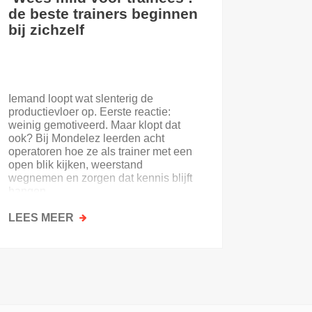
de beste trainers beginnen
eerste
bij zichzelf
Iemand loopt wat slenterig de
Je eerst
productievloer op. Eerste reactie:
nooit. E
weinig gemotiveerd. Maar klopt dat
of de on
ook? Bij Mondelez leerden acht
uitloopt 
operatoren hoe ze als trainer met een
open blik kijken, weerstand
wegnemen en zorgen dat kennis blijft
hangen.
LEES MEER
OVER
LEES M
‘WEES
MILD
VOOR
TRAINEES’:
DE