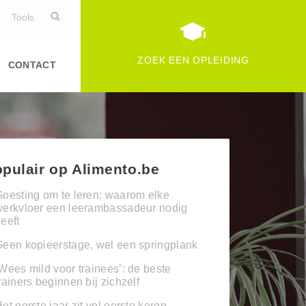
Tools
ZOEK EEN OPLEIDING
CONTACT
pulair op Alimento.be
oesting om te leren: waarom elke
werkvloer een leerambassadeur nodig
eeft
een kopieerstage, wel een springplank
Wees mild voor trainees’: de beste
rainers beginnen bij zichzelf
et eerste jaar zit vol eerste keren