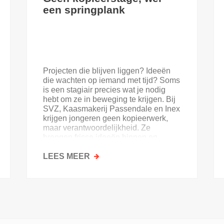
een springplank
Projecten die blijven liggen? Ideeën
die wachten op iemand met tijd? Soms
is een stagiair precies wat je nodig
hebt om ze in beweging te krijgen. Bij
SVZ, Kaasmakerij Passendale en Inex
krijgen jongeren geen kopieerwerk,
maar verantwoordelijkheid. Ze
brengen frisse ideeën binnen en
krijgen goesting in de sector.
LEES MEER
OVER
GEEN
KOPIEERSTAGE,
WEL
EEN
SPRINGPLANK