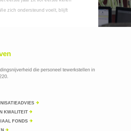
ie zich ondersteund voelt, blijft
jven
edingsnijverheid die personeel tewerkstellen in
220.
NISATIEADVIES
N KWALITEIT
IAAL FONDS
EN