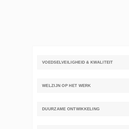
ELKE
WERKVLOER
EEN
LEERAMBASSADEUR
NODIG
HEEFT
VOEDSELVEILIGHEID & KWALITEIT
WELZIJN OP HET WERK
DUURZAME ONTWIKKELING