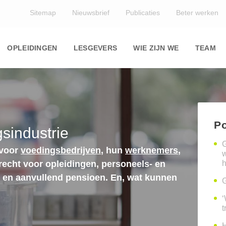
Top
Sitemap
Nieuwsbrief
Publicaties
Beter werken
Main
navigation
OPLEIDINGEN
LESGEVERS
WIE ZIJN WE
TEAM
Po
sindustrie
G
 voor
voedingsbedrijven
, hun
werknemers
,
erecht voor opleidingen, personeels- en
h
n en aanvullend pensioen. En, wat kunnen
G
‘
t
H