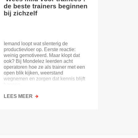
de beste trainers beginnen
eerste
bij zichzelf
Iemand loopt wat slenterig de
Je eerst
productievloer op. Eerste reactie:
nooit. E
weinig gemotiveerd. Maar klopt dat
of de on
ook? Bij Mondelez leerden acht
uitloopt 
operatoren hoe ze als trainer met een
open blik kijken, weerstand
wegnemen en zorgen dat kennis blijft
hangen.
LEES MEER
OVER
LEES M
‘WEES
MILD
VOOR
TRAINEES’:
DE