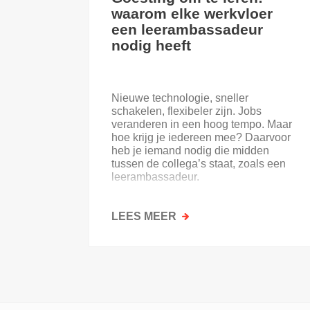
waarom elke werkvloer
een leerambassadeur
nodig heeft
Nieuwe technologie, sneller
schakelen, flexibeler zijn. Jobs
veranderen in een hoog tempo. Maar
hoe krijg je iedereen mee? Daarvoor
heb je iemand nodig die midden
tussen de collega’s staat, zoals een
leerambassadeur.
LEES MEER
OVER
GOESTING
OM
TE
LEREN:
WAAROM