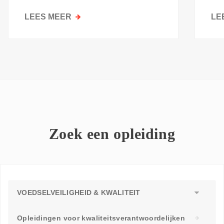
kri
LEES MEER
OVER
LE
GOESTING
OM
TE
LEREN:
WAAROM
ELKE
WERKVLOER
EEN
LEERAMBASSADEUR
Zoek een opleiding
NODIG
HEEFT
VOEDSELVEILIGHEID & KWALITEIT
Opleidingen voor kwaliteitsverantwoordelijken