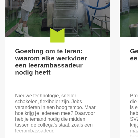
Goesting om te leren:
Ge
waarom elke werkvloer
ee
een leerambassadeur
nodig heeft
Nieuwe technologie, sneller
Pro
schakelen, flexibeler zijn. Jobs
die
veranderen in een hoog tempo. Maar
is 
hoe krijg je iedereen mee? Daarvoor
heb
heb je iemand nodig die midden
SVZ
tussen de collega’s staat, zoals een
kri
leerambassadeur.
maa
bre