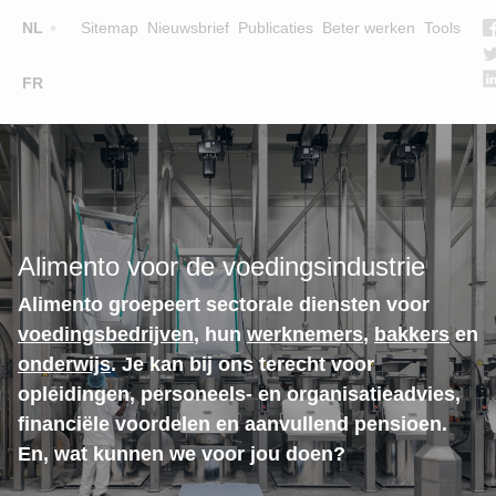
Top
NL
Sitemap
Nieuwsbrief
Publicaties
Beter werken
Tools
☰
FR
Main
OPLEIDINGEN
ZOEK EEN OPLEIDING
navigation
LESGEVERS
WIE ZIJN WE
Alimento voor de voedingsindustrie
TEAM
Alimento groepeert sectorale diensten voor
CONTACT
voedingsbedrijven
, hun
werknemers
,
bakkers
en
onderwijs
. Je kan bij ons terecht voor
opleidingen, personeels- en organisatieadvies,
financiële voordelen en aanvullend pensioen.
En, wat kunnen we voor jou doen?