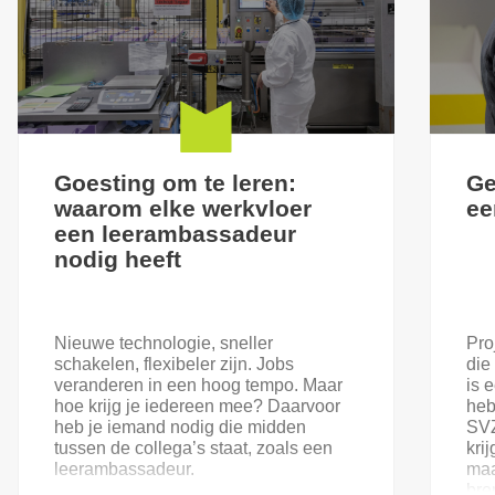
Goesting om te leren:
Ge
waarom elke werkvloer
ee
een leerambassadeur
nodig heeft
Nieuwe technologie, sneller
Pro
schakelen, flexibeler zijn. Jobs
die
veranderen in een hoog tempo. Maar
is 
hoe krijg je iedereen mee? Daarvoor
heb
heb je iemand nodig die midden
SVZ
tussen de collega’s staat, zoals een
kri
leerambassadeur.
maa
bre