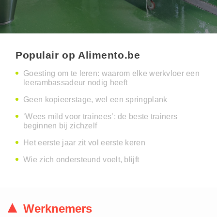
Populair op Alimento.be
Goesting om te leren: waarom elke werkvloer een
leerambassadeur nodig heeft
Geen kopieerstage, wel een springplank
‘Wees mild voor trainees’: de beste trainers
beginnen bij zichzelf
Het eerste jaar zit vol eerste keren
Wie zich ondersteund voelt, blijft
Werknemers