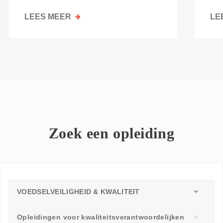
kri
LEES MEER
OVER
LE
GOESTING
OM
TE
LEREN:
WAAROM
ELKE
WERKVLOER
EEN
LEERAMBASSADEUR
Zoek een opleiding
NODIG
HEEFT
VOEDSELVEILIGHEID & KWALITEIT
Opleidingen voor kwaliteitsverantwoordelijken