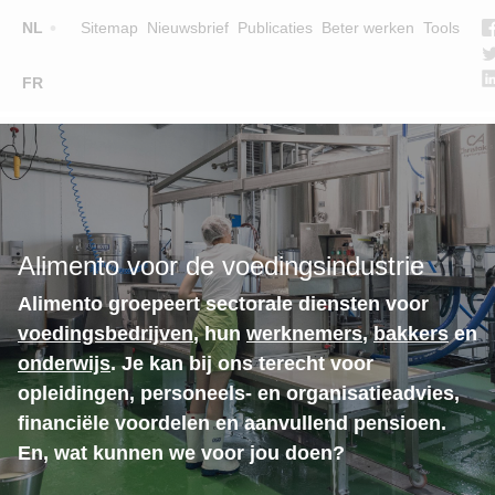
Top
NL
Sitemap
Nieuwsbrief
Publicaties
Beter werken
Tools
☰
FR
Main
OPLEIDINGEN
ZOEK EEN OPLEIDING
navigation
LESGEVERS
WIE ZIJN WE
Alimento voor de voedingsindustrie
TEAM
Alimento groepeert sectorale diensten voor
CONTACT
voedingsbedrijven
, hun
werknemers
,
bakkers
en
onderwijs
. Je kan bij ons terecht voor
opleidingen, personeels- en organisatieadvies,
financiële voordelen en aanvullend pensioen.
En, wat kunnen we voor jou doen?