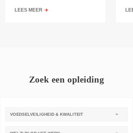
kri
LEES MEER
OVER
LE
GOESTING
OM
TE
LEREN:
WAAROM
ELKE
WERKVLOER
EEN
LEERAMBASSADEUR
Zoek een opleiding
NODIG
HEEFT
VOEDSELVEILIGHEID & KWALITEIT