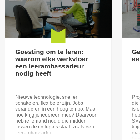
Goesting om te leren:
Ge
waarom elke werkvloer
ee
een leerambassadeur
nodig heeft
Nieuwe technologie, sneller
Pro
schakelen, flexibeler zijn. Jobs
die
veranderen in een hoog tempo. Maar
is 
hoe krijg je iedereen mee? Daarvoor
heb
heb je iemand nodig die midden
SVZ
tussen de collega’s staat, zoals een
kri
leerambassadeur.
maa
bre