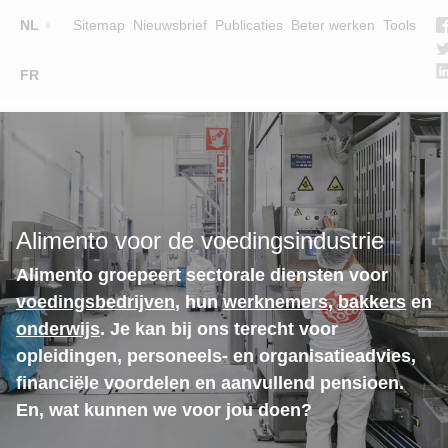
Top
NL
Sitemap
Nieuwsbrief
Publicaties
Beter werken
Tools
☰
FR
Main
OPLEIDINGEN
ZOEK EEN OPLEIDING
navigation
LESGEVERS
WIE ZIJN WE
Alimento voor de voedingsindustrie
TEAM
Alimento groepeert sectorale diensten voor
CONTACT
voedingsbedrijven
, hun
werknemers
,
bakkers
en
onderwijs
. Je kan bij ons terecht voor
opleidingen, personeels- en organisatieadvies,
financiële voordelen en aanvullend pensioen.
En, wat kunnen we voor jou doen?