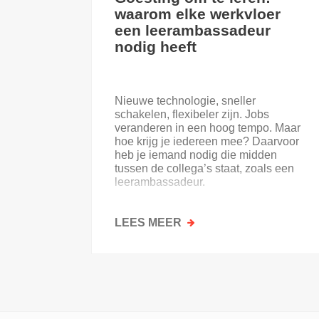
waarom elke werkvloer
een leerambassadeur
nodig heeft
Nieuwe technologie, sneller
schakelen, flexibeler zijn. Jobs
veranderen in een hoog tempo. Maar
hoe krijg je iedereen mee? Daarvoor
heb je iemand nodig die midden
tussen de collega’s staat, zoals een
leerambassadeur.
LEES MEER
OVER
GOESTING
OM
TE
LEREN:
WAAROM