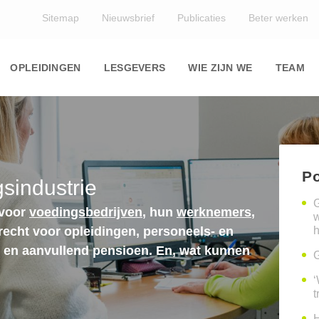
Top
Sitemap
Nieuwsbrief
Publicaties
Beter werken
Main
navigation
OPLEIDINGEN
LESGEVERS
WIE ZIJN WE
TEAM
Po
sindustrie
G
 voor
voedingsbedrijven
, hun
werknemers
,
erecht voor opleidingen, personeels- en
h
n en aanvullend pensioen. En, wat kunnen
G
‘
t
H