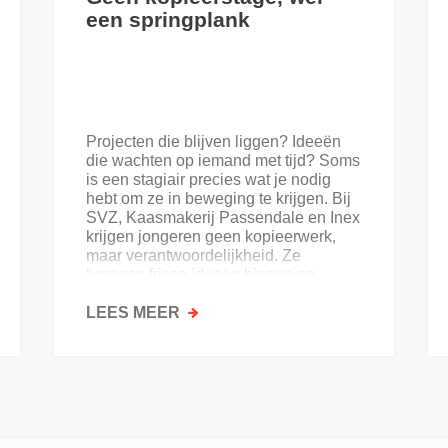
een springplank
Projecten die blijven liggen? Ideeën
die wachten op iemand met tijd? Soms
is een stagiair precies wat je nodig
hebt om ze in beweging te krijgen. Bij
SVZ, Kaasmakerij Passendale en Inex
krijgen jongeren geen kopieerwerk,
maar verantwoordelijkheid. Ze
brengen frisse ideeën binnen en
krijgen goesting in de sector.
LEES MEER
OVER
GEEN
KOPIEERSTAGE,
WEL
EEN
SPRINGPLANK