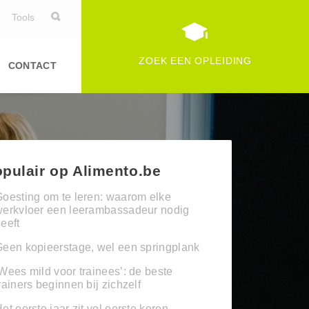
Tools
ZOEK EEN OPLEIDING
CONTACT
pulair op Alimento.be
oesting om te leren: waarom elke
werkvloer een leerambassadeur nodig
eeft
een kopieerstage, wel een springplank
Wees mild voor trainees’: de beste
rainers beginnen bij zichzelf
et eerste jaar zit vol eerste keren