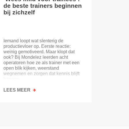
de beste trainers beginnen
eerste
bij zichzelf
Iemand loopt wat slenterig de
Je eerst
productievloer op. Eerste reactie:
nooit. E
weinig gemotiveerd. Maar klopt dat
of de on
ook? Bij Mondelez leerden acht
uitloopt 
operatoren hoe ze als trainer met een
open blik kijken, weerstand
wegnemen en zorgen dat kennis blijft
hangen.
LEES MEER
OVER
LEES M
‘WEES
MILD
VOOR
TRAINEES’:
DE