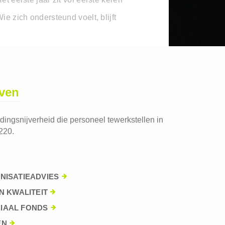
ie zich ondersteund voelt, blijft
jven
edingsnijverheid die personeel tewerkstellen in
220.
NISATIEADVIES
N KWALITEIT
IAAL FONDS
EN