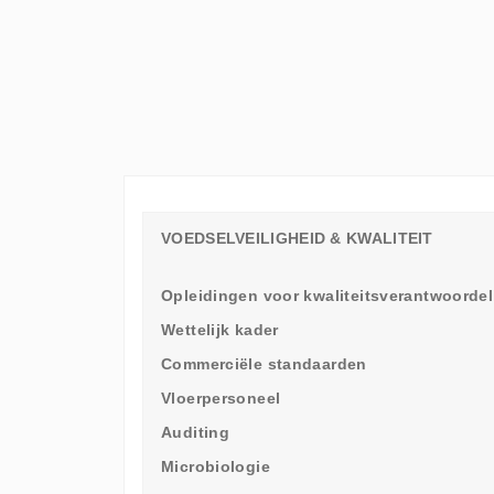
ELKE
WERKVLOER
EEN
LEERAMBASSADEUR
NODIG
HEEFT
VOEDSELVEILIGHEID & KWALITEIT
Opleidingen voor kwaliteitsverantwoordel
Wettelijk kader
Commerciële standaarden
Vloerpersoneel
Auditing
Microbiologie