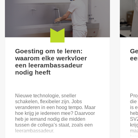
Goesting om te leren:
Ge
waarom elke werkvloer
ee
een leerambassadeur
nodig heeft
Nieuwe technologie, sneller
Pro
schakelen, flexibeler zijn. Jobs
die
veranderen in een hoog tempo. Maar
is 
hoe krijg je iedereen mee? Daarvoor
heb
heb je iemand nodig die midden
SVZ
tussen de collega’s staat, zoals een
kri
leerambassadeur.
maa
bre