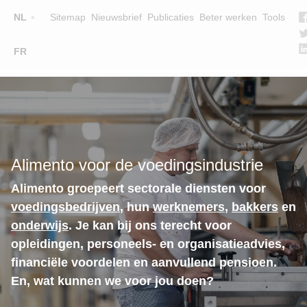
Top
NL
Sitemap
Nieuwsbrief
Publicaties
Beter werken
Tools
☰
FR
Main
OPLEIDINGEN
ZOEK EEN OPLEIDING
navigation
LESGEVERS
WIE ZIJN WE
Alimento voor de voedingsindustrie
TEAM
Alimento groepeert sectorale diensten voor
CONTACT
voedingsbedrijven
, hun
werknemers
,
bakkers
en
onderwijs
. Je kan bij ons terecht voor
opleidingen, personeels- en organisatieadvies,
financiële voordelen en aanvullend pensioen.
En, wat kunnen we voor jou doen?