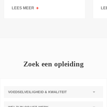
kri
LEES MEER
OVER
LE
GOESTING
OM
TE
LEREN:
WAAROM
ELKE
WERKVLOER
EEN
LEERAMBASSADEUR
Zoek een opleiding
NODIG
HEEFT
VOEDSELVEILIGHEID & KWALITEIT