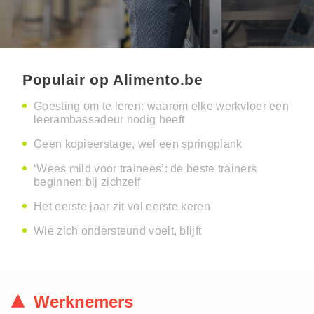
Populair op Alimento.be
Goesting om te leren: waarom elke werkvloer een
leerambassadeur nodig heeft
Geen kopieerstage, wel een springplank
‘Wees mild voor trainees’: de beste trainers
beginnen bij zichzelf
Het eerste jaar zit vol eerste keren
Wie zich ondersteund voelt, blijft
Werknemers