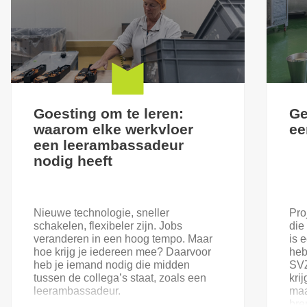
Goesting om te leren:
Ge
waarom elke werkvloer
ee
een leerambassadeur
nodig heeft
Nieuwe technologie, sneller
Pro
schakelen, flexibeler zijn. Jobs
die
veranderen in een hoog tempo. Maar
is 
hoe krijg je iedereen mee? Daarvoor
heb
heb je iemand nodig die midden
SVZ
tussen de collega’s staat, zoals een
kri
leerambassadeur.
maa
bre