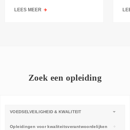
kri
LEES MEER
OVER
LE
GOESTING
OM
TE
LEREN:
WAAROM
ELKE
WERKVLOER
EEN
LEERAMBASSADEUR
Zoek een opleiding
NODIG
HEEFT
VOEDSELVEILIGHEID & KWALITEIT
Opleidingen voor kwaliteitsverantwoordelijken