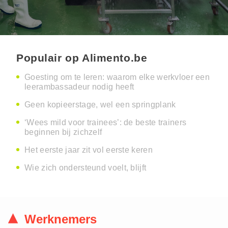
Populair op Alimento.be
Goesting om te leren: waarom elke werkvloer een
leerambassadeur nodig heeft
Geen kopieerstage, wel een springplank
‘Wees mild voor trainees’: de beste trainers
beginnen bij zichzelf
Het eerste jaar zit vol eerste keren
Wie zich ondersteund voelt, blijft
Werknemers