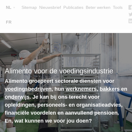
Top
NL
Sitemap
Nieuwsbrief
Publicaties
Beter werken
Tools
☰
FR
Main
OPLEIDINGEN
ZOEK EEN OPLEIDING
navigation
LESGEVERS
WIE ZIJN WE
Alimento voor de voedingsindustrie
TEAM
Alimento groepeert sectorale diensten voor
CONTACT
voedingsbedrijven
, hun
werknemers
,
bakkers
en
onderwijs
. Je kan bij ons terecht voor
opleidingen, personeels- en organisatieadvies,
financiële voordelen en aanvullend pensioen.
En, wat kunnen we voor jou doen?