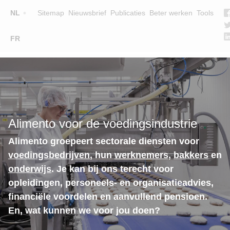
Top
NL
Sitemap
Nieuwsbrief
Publicaties
Beter werken
Tools
☰
FR
Main
OPLEIDINGEN
ZOEK EEN OPLEIDING
navigation
LESGEVERS
WIE ZIJN WE
Alimento voor de voedingsindustrie
TEAM
Alimento groepeert sectorale diensten voor
CONTACT
voedingsbedrijven
, hun
werknemers
,
bakkers
en
onderwijs
. Je kan bij ons terecht voor
opleidingen, personeels- en organisatieadvies,
financiële voordelen en aanvullend pensioen.
En, wat kunnen we voor jou doen?