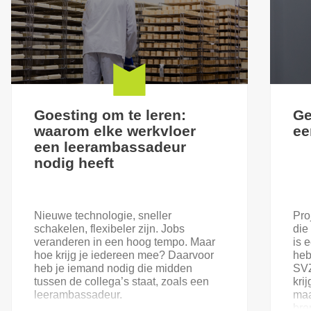
Goesting om te leren:
Ge
waarom elke werkvloer
ee
een leerambassadeur
nodig heeft
Nieuwe technologie, sneller
Pro
schakelen, flexibeler zijn. Jobs
die
veranderen in een hoog tempo. Maar
is 
hoe krijg je iedereen mee? Daarvoor
heb
heb je iemand nodig die midden
SVZ
tussen de collega’s staat, zoals een
kri
leerambassadeur.
maa
bre