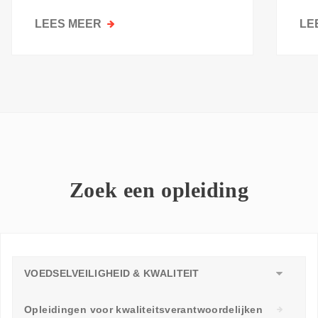
kri
LEES MEER
OVER
LE
GOESTING
OM
TE
LEREN:
WAAROM
ELKE
WERKVLOER
EEN
LEERAMBASSADEUR
Zoek een opleiding
NODIG
HEEFT
VOEDSELVEILIGHEID & KWALITEIT
Opleidingen voor kwaliteitsverantwoordelijken