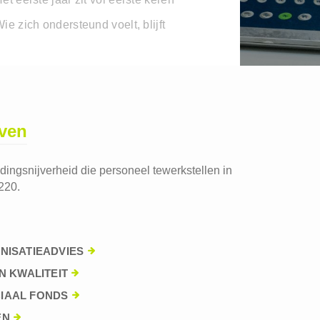
ie zich ondersteund voelt, blijft
jven
edingsnijverheid die personeel tewerkstellen in
220.
NISATIEADVIES
N KWALITEIT
IAAL FONDS
EN