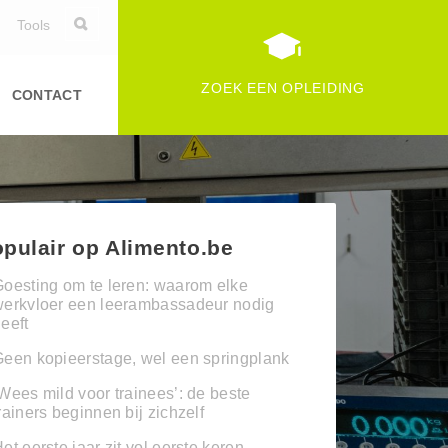
Tools
ZOEK EEN OPLEIDING
CONTACT
pulair op Alimento.be
oesting om te leren: waarom elke
werkvloer een leerambassadeur nodig
eeft
een kopieerstage, wel een springplank
Wees mild voor trainees’: de beste
rainers beginnen bij zichzelf
et eerste jaar zit vol eerste keren