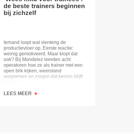
de beste trainers beginnen
eerste
bij zichzelf
Iemand loopt wat slenterig de
Je eerst
productievloer op. Eerste reactie:
nooit. E
weinig gemotiveerd. Maar klopt dat
of de on
ook? Bij Mondelez leerden acht
uitloopt 
operatoren hoe ze als trainer met een
open blik kijken, weerstand
wegnemen en zorgen dat kennis blijft
hangen.
LEES MEER
OVER
LEES M
‘WEES
MILD
VOOR
TRAINEES’:
DE