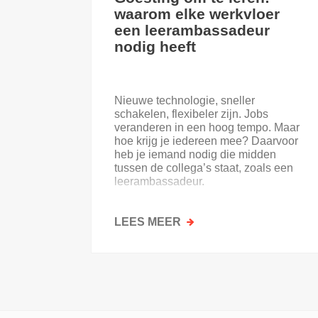
waarom elke werkvloer
een leerambassadeur
nodig heeft
Nieuwe technologie, sneller
schakelen, flexibeler zijn. Jobs
veranderen in een hoog tempo. Maar
hoe krijg je iedereen mee? Daarvoor
heb je iemand nodig die midden
tussen de collega’s staat, zoals een
leerambassadeur.
LEES MEER
OVER
GOESTING
OM
TE
LEREN:
WAAROM