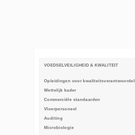
ELKE
WERKVLOER
EEN
LEERAMBASSADEUR
NODIG
HEEFT
VOEDSELVEILIGHEID & KWALITEIT
Opleidingen voor kwaliteitsverantwoordel
Wettelijk kader
Commerciële standaarden
Vloerpersoneel
Auditing
Microbiologie