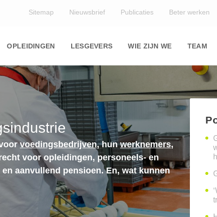
Top
Sitemap
Nieuwsbrief
Publicaties
Beter werken
Main
navigation
OPLEIDINGEN
LESGEVERS
WIE ZIJN WE
TEAM
Po
sindustrie
G
 voor
voedingsbedrijven
, hun
werknemers
,
erecht voor opleidingen, personeels- en
h
n en aanvullend pensioen. En, wat kunnen
G
‘
t
H