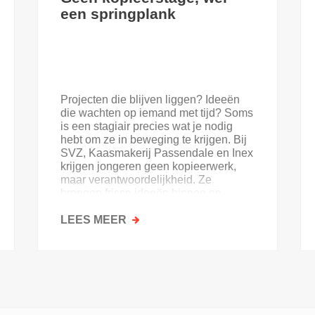
een springplank
Projecten die blijven liggen? Ideeën
die wachten op iemand met tijd? Soms
is een stagiair precies wat je nodig
hebt om ze in beweging te krijgen. Bij
SVZ, Kaasmakerij Passendale en Inex
krijgen jongeren geen kopieerwerk,
maar verantwoordelijkheid. Ze
brengen frisse ideeën binnen en
krijgen goesting in de sector.
LEES MEER
OVER
GEEN
KOPIEERSTAGE,
WEL
EEN
SPRINGPLANK