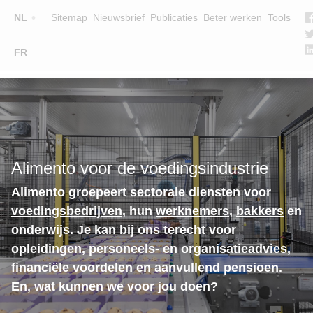
Top
NL
Sitemap
Nieuwsbrief
Publicaties
Beter werken
Tools
☰
FR
Main
OPLEIDINGEN
ZOEK EEN OPLEIDING
navigation
LESGEVERS
WIE ZIJN WE
Alimento voor de voedingsindustrie
TEAM
Alimento groepeert sectorale diensten voor
CONTACT
voedingsbedrijven
, hun
werknemers
,
bakkers
en
onderwijs
. Je kan bij ons terecht voor
opleidingen, personeels- en organisatieadvies,
financiële voordelen en aanvullend pensioen.
En, wat kunnen we voor jou doen?