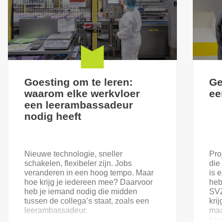
Goesting om te leren:
Ge
waarom elke werkvloer
ee
een leerambassadeur
nodig heeft
Nieuwe technologie, sneller
Pro
schakelen, flexibeler zijn. Jobs
die
veranderen in een hoog tempo. Maar
is 
hoe krijg je iedereen mee? Daarvoor
heb
heb je iemand nodig die midden
SVZ
tussen de collega’s staat, zoals een
kri
leerambassadeur.
maa
bre