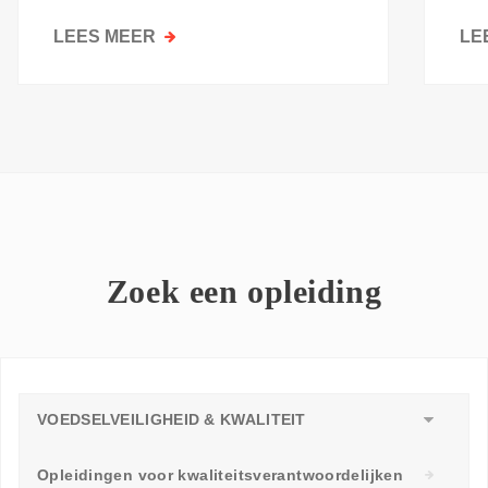
kri
LEES MEER
OVER
LE
GOESTING
OM
TE
LEREN:
WAAROM
ELKE
WERKVLOER
EEN
LEERAMBASSADEUR
Zoek een opleiding
NODIG
HEEFT
VOEDSELVEILIGHEID & KWALITEIT
Opleidingen voor kwaliteitsverantwoordelijken