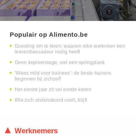
Populair op Alimento.be
Goesting om te leren: waarom elke werkvloer een
leerambassadeur nodig heeft
Geen kopieerstage, wel een springplank
‘Wees mild voor trainees’: de beste trainers
beginnen bij zichzelf
Het eerste jaar zit vol eerste keren
Wie zich ondersteund voelt, blijft
Werknemers