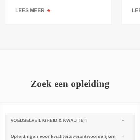
kri
LEES MEER
OVER
LE
GOESTING
OM
TE
LEREN:
WAAROM
ELKE
WERKVLOER
EEN
LEERAMBASSADEUR
Zoek een opleiding
NODIG
HEEFT
VOEDSELVEILIGHEID & KWALITEIT
Opleidingen voor kwaliteitsverantwoordelijken