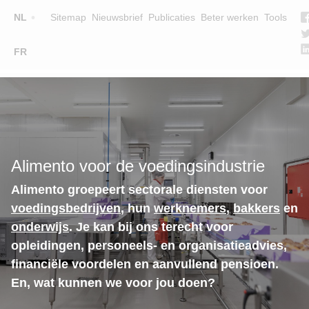
Top
NL
Sitemap
Nieuwsbrief
Publicaties
Beter werken
Tools
☰
FR
Main
OPLEIDINGEN
ZOEK EEN OPLEIDING
navigation
LESGEVERS
WIE ZIJN WE
Alimento voor de voedingsindustrie
TEAM
Alimento groepeert sectorale diensten voor
CONTACT
voedingsbedrijven
, hun
werknemers
,
bakkers
en
onderwijs
. Je kan bij ons terecht voor
opleidingen, personeels- en organisatieadvies,
financiële voordelen en aanvullend pensioen.
En, wat kunnen we voor jou doen?