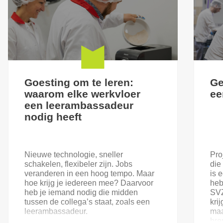
Goesting om te leren:
Ge
waarom elke werkvloer
ee
een leerambassadeur
nodig heeft
Nieuwe technologie, sneller
Pro
schakelen, flexibeler zijn. Jobs
die
veranderen in een hoog tempo. Maar
is 
hoe krijg je iedereen mee? Daarvoor
heb
heb je iemand nodig die midden
SVZ
tussen de collega’s staat, zoals een
kri
leerambassadeur.
maa
bre