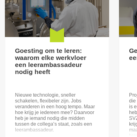
Goesting om te leren:
Ge
waarom elke werkvloer
ee
een leerambassadeur
nodig heeft
Nieuwe technologie, sneller
Pro
schakelen, flexibeler zijn. Jobs
die
veranderen in een hoog tempo. Maar
is 
hoe krijg je iedereen mee? Daarvoor
heb
heb je iemand nodig die midden
SVZ
tussen de collega’s staat, zoals een
kri
leerambassadeur.
maa
bre