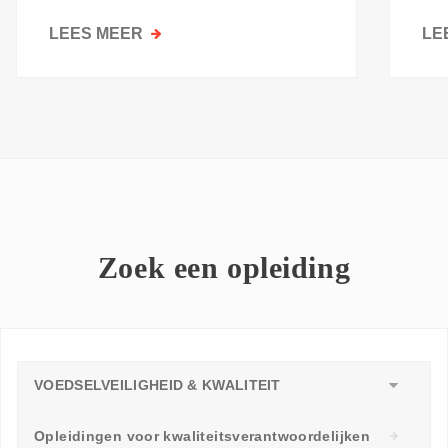
kri
LEES MEER
OVER
LE
GOESTING
OM
TE
LEREN:
WAAROM
ELKE
WERKVLOER
EEN
LEERAMBASSADEUR
Zoek een opleiding
NODIG
HEEFT
VOEDSELVEILIGHEID & KWALITEIT
Opleidingen voor kwaliteitsverantwoordelijken