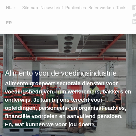
Top
NL
Sitemap
Nieuwsbrief
Publicaties
Beter werken
Tools
☰
FR
Main
OPLEIDINGEN
ZOEK EEN OPLEIDING
navigation
LESGEVERS
WIE ZIJN WE
Alimento voor de voedingsindustrie
TEAM
Alimento groepeert sectorale diensten voor
CONTACT
voedingsbedrijven
, hun
werknemers
,
bakkers
en
onderwijs
. Je kan bij ons terecht voor
opleidingen, personeels- en organisatieadvies,
financiële voordelen en aanvullend pensioen.
En, wat kunnen we voor jou doen?