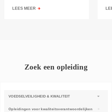
kri
LEES MEER
OVER
LE
GOESTING
OM
TE
LEREN:
WAAROM
ELKE
WERKVLOER
EEN
LEERAMBASSADEUR
Zoek een opleiding
NODIG
HEEFT
VOEDSELVEILIGHEID & KWALITEIT
Opleidingen voor kwaliteitsverantwoordelijken