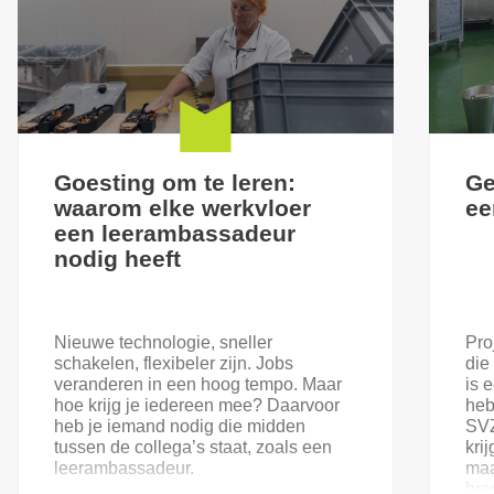
Goesting om te leren:
Ge
waarom elke werkvloer
ee
een leerambassadeur
nodig heeft
Nieuwe technologie, sneller
Pro
schakelen, flexibeler zijn. Jobs
die
veranderen in een hoog tempo. Maar
is 
hoe krijg je iedereen mee? Daarvoor
heb
heb je iemand nodig die midden
SVZ
tussen de collega’s staat, zoals een
kri
leerambassadeur.
maa
bre