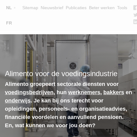
Top
NL
Sitemap
Nieuwsbrief
Publicaties
Beter werken
Tools
☰
FR
Main
OPLEIDINGEN
ZOEK EEN OPLEIDING
navigation
LESGEVERS
WIE ZIJN WE
Alimento voor de voedingsindustrie
TEAM
Alimento groepeert sectorale diensten voor
CONTACT
voedingsbedrijven
, hun
werknemers
,
bakkers
en
onderwijs
. Je kan bij ons terecht voor
opleidingen, personeels- en organisatieadvies,
financiële voordelen en aanvullend pensioen.
En, wat kunnen we voor jou doen?