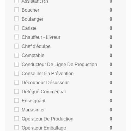
Assistant Rh
0
Boucher
0
Boulanger
0
Cariste
0
Chauffeur - Livreur
0
Chef d'équipe
0
Comptable
0
Conducteur De Ligne De Production
0
Conseiller En Prévention
0
Découpeur-Désosseur
0
Délégué Commercial
0
Enseignant
0
Magasinier
0
Opérateur De Production
0
Opérateur Emballage
0