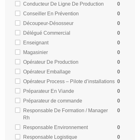
Conducteur De Ligne De Production
0
Conseiller En Prévention
0
Découpeur-Désosseur
0
Délégué Commercial
0
Enseignant
0
Magasinier
0
Opérateur De Production
0
Opérateur Emballage
0
Opérateur Process – Pilote d’installations
0
Préparateur En Viande
0
Préparateur de commande
0
Responsable De Formation / Manager
0
Rh
Responsable Environnement
0
Responsable Logistique
0