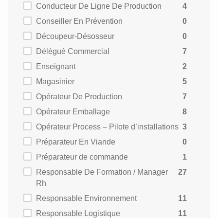
Conducteur De Ligne De Production
4
Conseiller En Prévention
0
Découpeur-Désosseur
0
Délégué Commercial
7
Enseignant
2
Magasinier
5
Opérateur De Production
7
Opérateur Emballage
8
Opérateur Process – Pilote d’installations
3
Préparateur En Viande
0
Préparateur de commande
1
Responsable De Formation / Manager
27
Rh
Responsable Environnement
11
Responsable Logistique
11