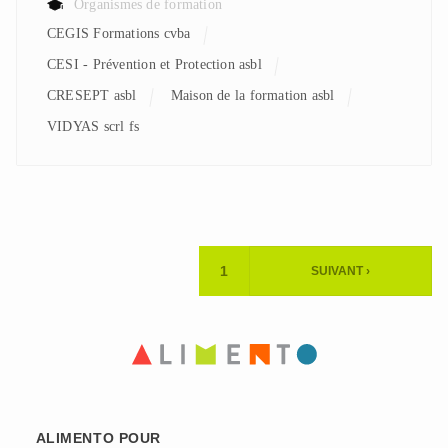
Organismes de formation
CEGIS Formations cvba
CESI - Prévention et Protection asbl
CRESEPT asbl
Maison de la formation asbl
VIDYAS scrl fs
Pagination
1
SUIVANT ›
PAGE
PAGE
ACTUELLE
SUIVANTE
ALIMENTO POUR