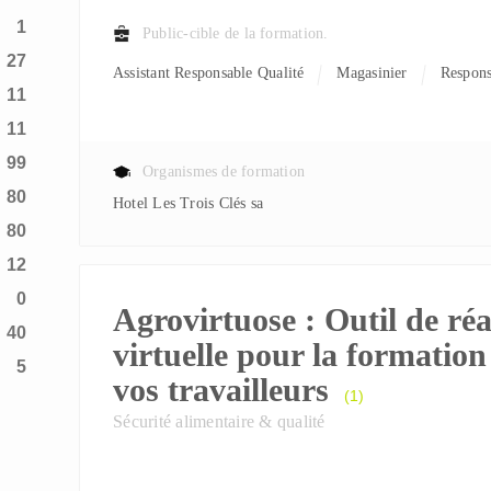
1
Public-cible de la formation.
27
Assistant Responsable Qualité
Magasinier
Respon
11
11
99
Organismes de formation
80
Hotel Les Trois Clés sa
80
12
0
Agrovirtuose : Outil de réa
40
virtuelle pour la formation
5
vos travailleurs
(1)
Sécurité alimentaire & qualité