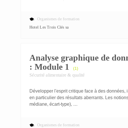
Organismes de formation
Hotel Les Trois Clés sa
Analyse graphique de don
: Module 1
(1)
Sécurité alimentaire & qualité
Développer l'esprit critique face à des données, in
en particulier des résultats aberrants. Les notio
médiane, écart-type), …
Organismes de formation