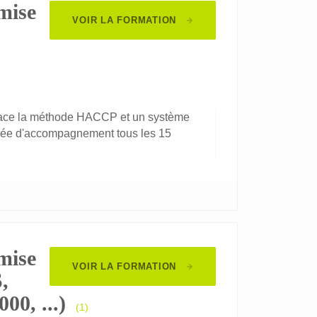
mise
VOIR LA FORMATION
place la méthode HACCP et un système
rnée d'accompagnement tous les 15
mise
VOIR LA FORMATION
,
0, ...)
(1)