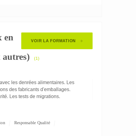
x en
VOIR LA FORMATION
 autres)
(1)
avec les denrées alimentaires. Les
tions des fabricants d'emballages.
rité. Les tests de migrations.
ion
Responsable Qualité