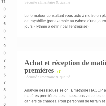
71
Sécurité alimentaire & qualité
0
Le formateur-consultant vous aide à mettre en 
0
de traçabilité (par exemple au rythme d'une jou
6
jours - rythme à définir par l'entreprise).
0
4
0
0
7
Achat et réception de mati
2
premières
(1)
5
Sécurité alimentaire & qualité
7
8
Analyse des risques selon la méthode HACCP app
matières premières. Les inspections visuelles, ol
3
cahiers de charges. Pour personnel de terrain e
0