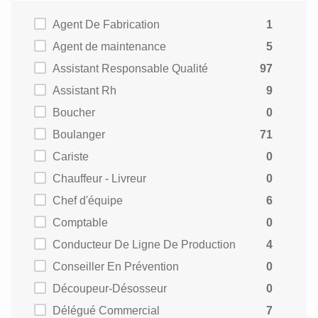
Agent De Fabrication
1
Agent de maintenance
5
Assistant Responsable Qualité
97
Assistant Rh
9
Boucher
0
Boulanger
71
Cariste
0
Chauffeur - Livreur
0
Chef d'équipe
6
Comptable
0
Conducteur De Ligne De Production
4
Conseiller En Prévention
0
Découpeur-Désosseur
0
Délégué Commercial
7