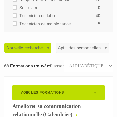
Secrétaire
0
Technicien de labo
40
Technicien de maintenance
5
Nouvelle recherche
Aptitudes personnelles
68
Formations trouvées
Classer
VOIR LES FORMATIONS
Améliorer sa communication
relationnelle (Calendrier)
(2)