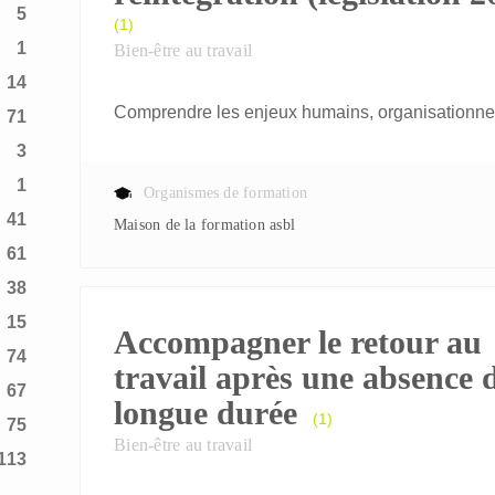
5
(1)
1
Bien-être au travail
14
Comprendre les enjeux humains, organisationnel
71
3
1
Organismes de formation
41
Maison de la formation asbl
61
38
15
Accompagner le retour au
74
travail après une absence 
67
longue durée
(1)
75
Bien-être au travail
113