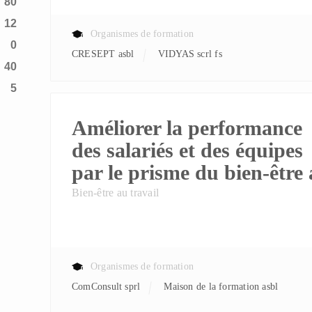
80
12
Organismes de formation
0
CRESEPT asbl
VIDYAS scrl fs
40
5
Améliorer la performance
des salariés et des équipes
par le prisme du bien-être 
Bien-être au travail
Organismes de formation
ComConsult sprl
Maison de la formation asbl