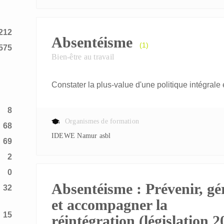
212
Absentéisme
(1)
575
Bien-être au travail
Constater la plus-value d'une politique intégrale
8
Organismes de formation
68
IDEWE Namur asbl
69
2
0
Absentéisme : Prévenir, gé
32
et accompagner la
15
réintégration (législation 2