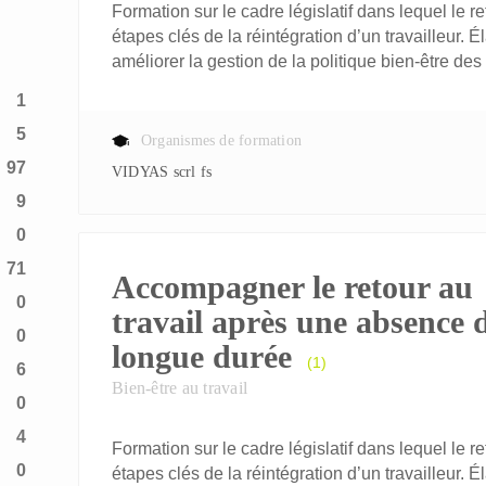
Formation sur le cadre législatif dans lequel le r
étapes clés de la réintégration d’un travailleur. É
améliorer la gestion de la politique bien-être des
1
5
Organismes de formation
97
VIDYAS scrl fs
9
0
71
Accompagner le retour au
0
travail après une absence 
0
longue durée
(1)
6
Bien-être au travail
0
4
Formation sur le cadre législatif dans lequel le r
0
étapes clés de la réintégration d’un travailleur. É