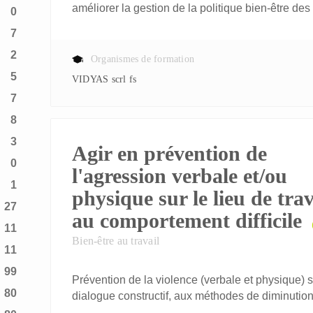
améliorer la gestion de la politique bien-être des
0
7
2
Organismes de formation
5
VIDYAS scrl fs
7
8
3
Agir en prévention de
0
l'agression verbale et/ou
1
physique sur le lieu de trav
27
au comportement difficile
11
Bien-être au travail
11
99
Prévention de la violence (verbale et physique) sur
80
dialogue constructif, aux méthodes de diminution 