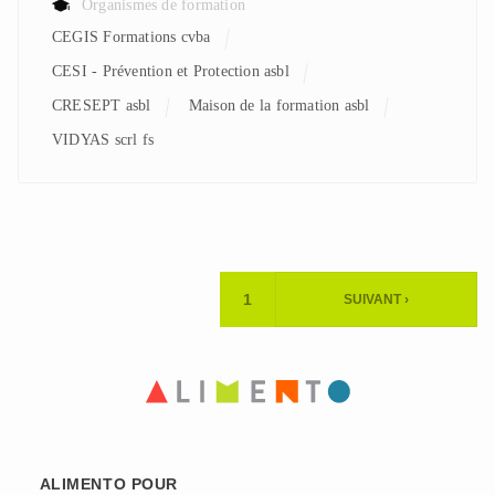
Organismes de formation
CEGIS Formations cvba
CESI - Prévention et Protection asbl
CRESEPT asbl
Maison de la formation asbl
VIDYAS scrl fs
Pagination
1
SUIVANT ›
PAGE
PAGE
ACTUELLE
SUIVANTE
ALIMENTO POUR