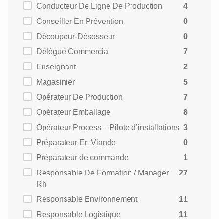
Conducteur De Ligne De Production
4
Conseiller En Prévention
0
Découpeur-Désosseur
0
Délégué Commercial
7
Enseignant
2
Magasinier
5
Opérateur De Production
7
Opérateur Emballage
8
Opérateur Process – Pilote d’installations
3
Préparateur En Viande
0
Préparateur de commande
1
Responsable De Formation / Manager
27
Rh
Responsable Environnement
11
Responsable Logistique
11