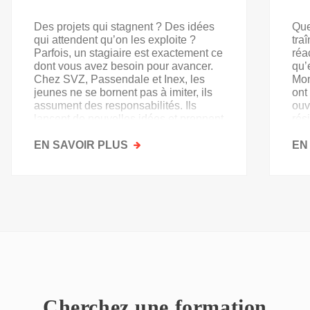
Des projets qui stagnent ? Des idées
Que
qui attendent qu’on les exploite ?
tra
Parfois, un stagiaire est exactement ce
réa
dont vous avez besoin pour avancer.
qu’
Chez SVZ, Passendale et Inex, les
Mon
jeunes ne se bornent pas à imiter, ils
ont
assument des responsabilités. Ils
ouv
lancent de nouvelles idées et prennent
rés
goût au secteur.
acq
EN SAVOIR PLUS
SUR
EN
PAS
QU'UN
SIMPLE
STAGE
D'OBSERVATION,
MAIS
UN
TREMPLIN
Cherchez une formation