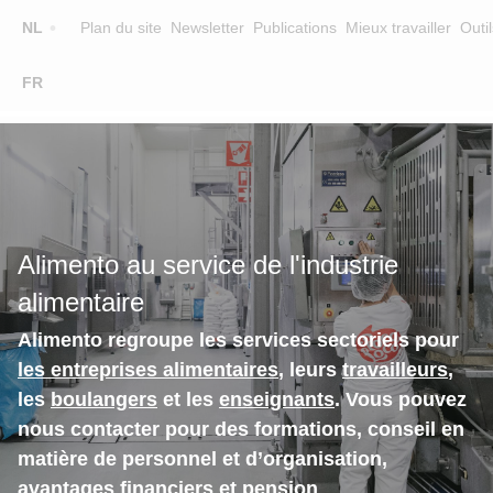
Top
NL
Plan du site
Newsletter
Publications
Mieux travailler
Outil
☰
FR
Main
FORMATION
CHERCHER UNE FORMATION
navigation
FORMATEURS
SUR ALIMENTO
Alimento au service de l'industrie
EQUIPE
alimentaire
CONTACT
Alimento regroupe les services sectoriels pour
les entreprises alimentaires
, leurs
travailleurs
,
les
boulangers
et les
enseignants
. Vous pouvez
nous contacter pour des formations, conseil en
matière de personnel et d’organisation,
avantages financiers et pension