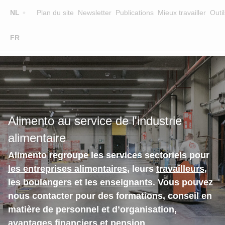
Top
NL
Plan du site
Newsletter
Publications
Mieux travailler
Outil
☰
FR
Main
FORMATION
CHERCHER UNE FORMATION
navigation
FORMATEURS
SUR ALIMENTO
Alimento au service de l'industrie
EQUIPE
alimentaire
CONTACT
Alimento regroupe les services sectoriels pour
les entreprises alimentaires
, leurs
travailleurs
,
les
boulangers
et les
enseignants
. Vous pouvez
nous contacter pour des formations, conseil en
matière de personnel et d’organisation,
avantages financiers et pension