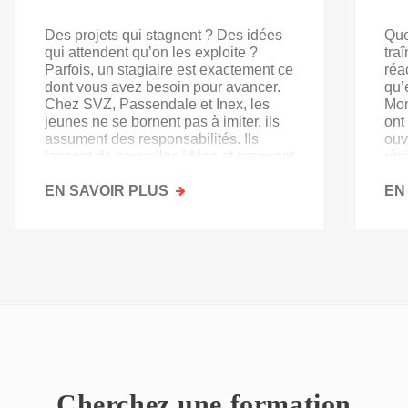
Des projets qui stagnent ? Des idées
Que
qui attendent qu’on les exploite ?
tra
Parfois, un stagiaire est exactement ce
réa
dont vous avez besoin pour avancer.
qu’
Chez SVZ, Passendale et Inex, les
Mon
jeunes ne se bornent pas à imiter, ils
ont
assument des responsabilités. Ils
ouv
lancent de nouvelles idées et prennent
rés
goût au secteur.
acq
EN SAVOIR PLUS
SUR
EN
PAS
QU'UN
SIMPLE
STAGE
D'OBSERVATION,
MAIS
UN
TREMPLIN
Cherchez une formation