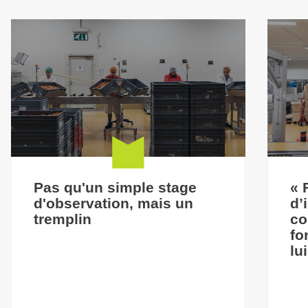
Pas qu'un simple stage
« 
d'observation, mais un
d’
tremplin
co
fo
lu