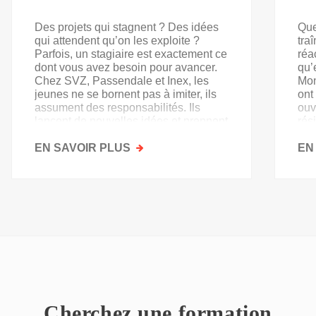
Des projets qui stagnent ? Des idées
Que
qui attendent qu’on les exploite ?
tra
Parfois, un stagiaire est exactement ce
réa
dont vous avez besoin pour avancer.
qu’
Chez SVZ, Passendale et Inex, les
Mon
jeunes ne se bornent pas à imiter, ils
ont
assument des responsabilités. Ils
ouv
lancent de nouvelles idées et prennent
rés
goût au secteur.
acq
EN SAVOIR PLUS
SUR
EN
PAS
QU'UN
SIMPLE
STAGE
D'OBSERVATION,
MAIS
UN
TREMPLIN
Cherchez une formation