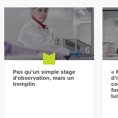
Pas qu'un simple stage
« 
d'observation, mais un
d’
tremplin
co
fo
lu