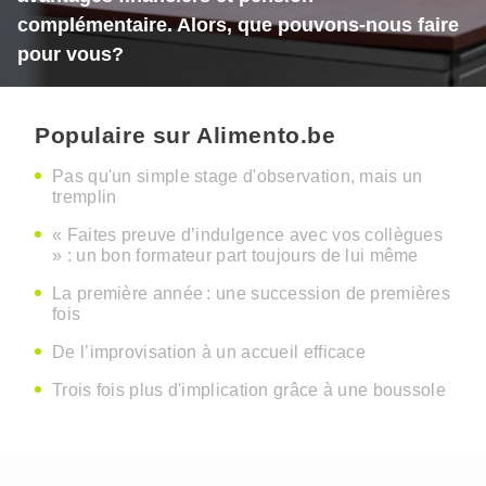
complémentaire. Alors, que pouvons-nous faire
pour vous?
Populaire sur Alimento.be
Pas qu'un simple stage d'observation, mais un
tremplin
« Faites preuve d’indulgence avec vos collègues
» : un bon formateur part toujours de lui même
La première année : une succession de premières
fois
De l’improvisation à un accueil efficace
Trois fois plus d'implication grâce à une boussole