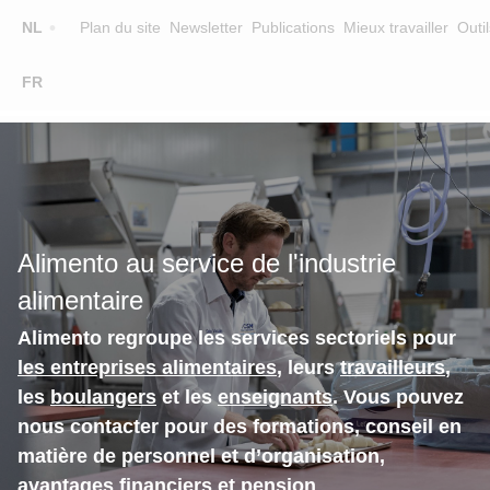
Top
NL
Plan du site
Newsletter
Publications
Mieux travailler
Outil
☰
FR
Main
FORMATION
CHERCHER UNE FORMATION
navigation
FORMATEURS
SUR ALIMENTO
Alimento au service de l'industrie
EQUIPE
alimentaire
CONTACT
Alimento regroupe les services sectoriels pour
les entreprises alimentaires
, leurs
travailleurs
,
les
boulangers
et les
enseignants
. Vous pouvez
nous contacter pour des formations, conseil en
matière de personnel et d’organisation,
avantages financiers et pension