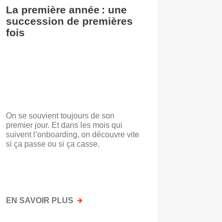
La première année : une
De l’i
succession de premières
accuei
fois
On se souvient toujours de son
« Voilà t
premier jour. Et dans les mois qui
travail.
suivent l’onboarding, on découvre vite
d’entrep
si ça passe ou si ça casse.
travaill
mots. No
mais par
faisait a
EN SAVOIR PLUS
SUR
EN SAV
LA