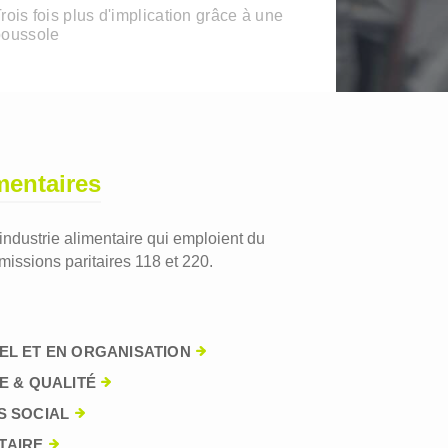
rois fois plus d'implication grâce à une
boussole
mentaires
'industrie alimentaire qui emploient du
issions paritaires 118 et 220.
EL ET EN ORGANISATION
E & QUALITÉ
S SOCIAL
TAIRE