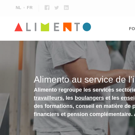
NL
FR
Ma
nav
FO
Alimento au service de l'
Alimento regroupe les services sectori
travailleurs
, les
boulangers
et les
ense
des formations, conseil en matière de 
financiers et pension complémentaire.