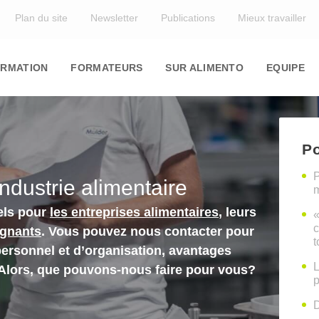
Top
Plan du site
Newsletter
Publications
Mieux travailler
in
igation
RMATION
FORMATEURS
SUR ALIMENTO
EQUIPE
Po
P
industrie alimentaire
m
els pour
les entreprises alimentaires
, leurs
«
c
ignants
. Vous pouvez nous contacter pour
t
personnel et d’organisation, avantages
L
 Alors, que pouvons-nous faire pour vous?
p
D