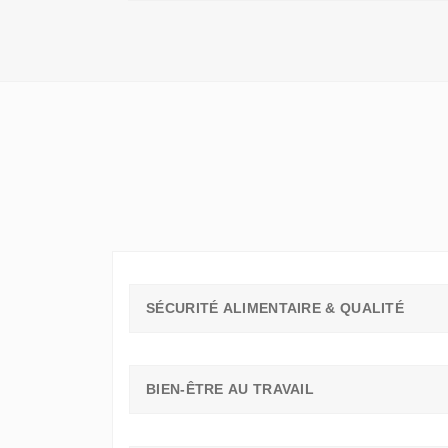
QU'UN
SIMPLE
STAGE
D'OBSERVATION,
MAIS
UN
TREMPLIN
SÉCURITÉ ALIMENTAIRE & QUALITÉ
BIEN-ÊTRE AU TRAVAIL