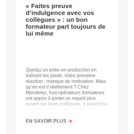
« Faites preuve
d’indulgence avec vos
collègues » : un bon
formateur part toujours de
lui même
Quelqu’un entre en production en
traînant les pieds. Votre première
réaction : manque de motivation. Mais
qu’en est il réellement ? Chez
Mondelez, huit opérateurs formateurs
ont appris à porter un regard plus
ouvert sur leurs collègues, à vaincre la
résistance et à ancrer les nouveaux
acquis.
EN SAVOIR PLUS
SUR
«