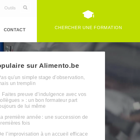
Outils
CHERCHER UNE FORMATION
CONTACT
pulaire sur Alimento.be
as qu'un simple stage d'observation,
ais un tremplin
 Faites preuve d’indulgence avec vos
ollègues » : un bon formateur part
oujours de lui même
a première année : une succession de
remières fois
e l’improvisation à un accueil efficace