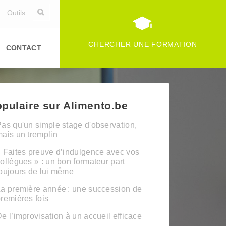
Outils
CHERCHER UNE FORMATION
CONTACT
pulaire sur Alimento.be
as qu'un simple stage d'observation,
ais un tremplin
 Faites preuve d’indulgence avec vos
ollègues » : un bon formateur part
oujours de lui même
a première année : une succession de
remières fois
e l’improvisation à un accueil efficace