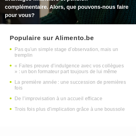
complémentaire. Alors, que pouvons-nous faire
pour vous?
Populaire sur Alimento.be
Pas qu'un simple stage d'observation, mais un
tremplin
« Faites preuve d’indulgence avec vos collègues
» : un bon formateur part toujours de lui même
La première année : une succession de premières
fois
De l’improvisation à un accueil efficace
Trois fois plus d'implication grâce à une boussole