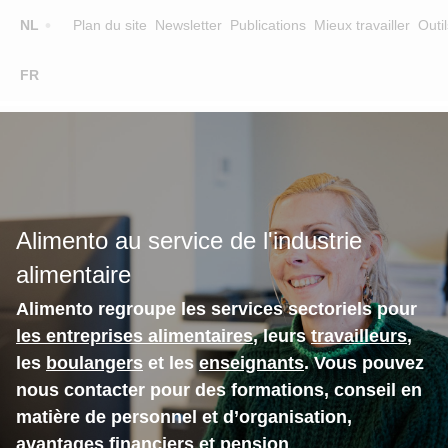
Top
NL
Plan du site
Newsletter
Publications
Mieux travailler
Outil
☰
FR
Main
FORMATION
CHERCHER UNE FORMATION
navigation
FORMATEURS
SUR ALIMENTO
Alimento au service de l'industrie
EQUIPE
alimentaire
CONTACT
Alimento regroupe les services sectoriels pour
les entreprises alimentaires
, leurs
travailleurs
,
les
boulangers
et les
enseignants
. Vous pouvez
nous contacter pour des formations, conseil en
matière de personnel et d’organisation,
avantages financiers et pension