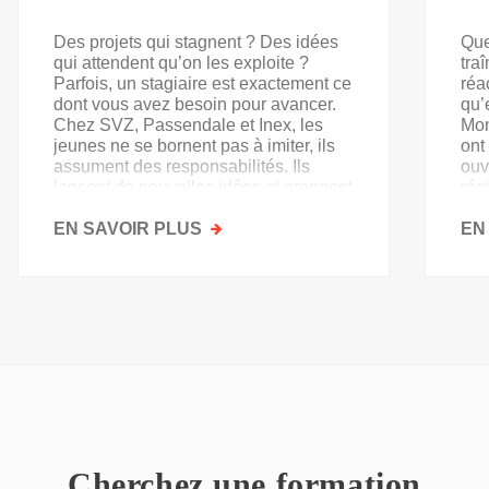
Des projets qui stagnent ? Des idées
Que
qui attendent qu’on les exploite ?
tra
Parfois, un stagiaire est exactement ce
réa
dont vous avez besoin pour avancer.
qu’
Chez SVZ, Passendale et Inex, les
Mon
jeunes ne se bornent pas à imiter, ils
ont
assument des responsabilités. Ils
ouv
lancent de nouvelles idées et prennent
rés
goût au secteur.
acq
EN SAVOIR PLUS
SUR
EN
PAS
QU'UN
SIMPLE
STAGE
D'OBSERVATION,
MAIS
UN
TREMPLIN
Cherchez une formation