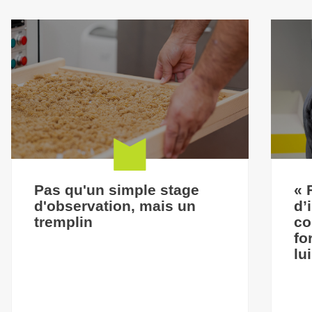
Pas qu'un simple stage
« 
d'observation, mais un
d’
tremplin
co
fo
lu