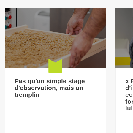
Pas qu'un simple stage
« 
d'observation, mais un
d’
tremplin
co
fo
lu