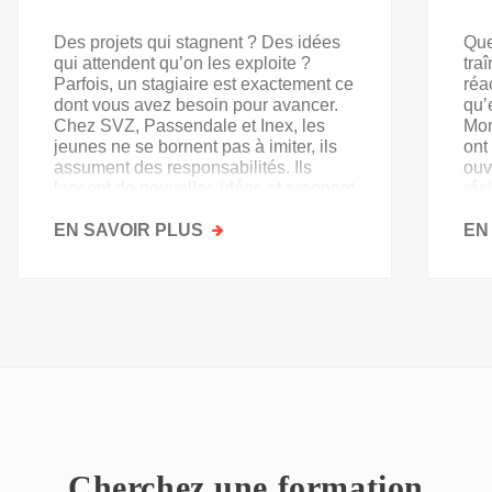
Des projets qui stagnent ? Des idées
Que
qui attendent qu’on les exploite ?
tra
Parfois, un stagiaire est exactement ce
réa
dont vous avez besoin pour avancer.
qu’
Chez SVZ, Passendale et Inex, les
Mon
jeunes ne se bornent pas à imiter, ils
ont
assument des responsabilités. Ils
ouv
lancent de nouvelles idées et prennent
rés
goût au secteur.
acq
EN SAVOIR PLUS
SUR
EN
PAS
QU'UN
SIMPLE
STAGE
D'OBSERVATION,
MAIS
UN
TREMPLIN
Cherchez une formation