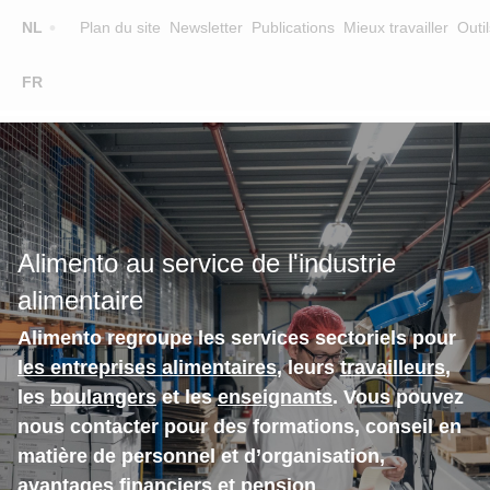
Top
NL
Plan du site
Newsletter
Publications
Mieux travailler
Outil
☰
FR
Main
FORMATION
CHERCHER UNE FORMATION
navigation
FORMATEURS
SUR ALIMENTO
Alimento au service de l'industrie
EQUIPE
alimentaire
CONTACT
Alimento regroupe les services sectoriels pour
les entreprises alimentaires
, leurs
travailleurs
,
les
boulangers
et les
enseignants
. Vous pouvez
nous contacter pour des formations, conseil en
matière de personnel et d’organisation,
avantages financiers et pension