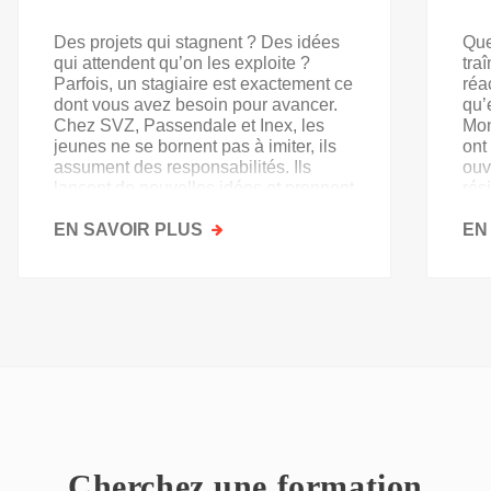
Des projets qui stagnent ? Des idées
Que
qui attendent qu’on les exploite ?
tra
Parfois, un stagiaire est exactement ce
réa
dont vous avez besoin pour avancer.
qu’
Chez SVZ, Passendale et Inex, les
Mon
jeunes ne se bornent pas à imiter, ils
ont
assument des responsabilités. Ils
ouv
lancent de nouvelles idées et prennent
rés
goût au secteur.
acq
EN SAVOIR PLUS
SUR
EN
PAS
QU'UN
SIMPLE
STAGE
D'OBSERVATION,
MAIS
UN
TREMPLIN
Cherchez une formation