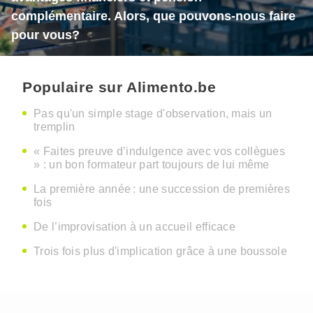
complémentaire. Alors, que pouvons-nous faire
pour vous?
Populaire sur Alimento.be
Pas qu'un simple stage d'observation, mais un
tremplin
« Faites preuve d’indulgence avec vos collègues
» : un bon formateur part toujours de lui même
La première année : une succession de premières
fois
De l’improvisation à un accueil efficace
Trois fois plus d'implication grâce à une boussole