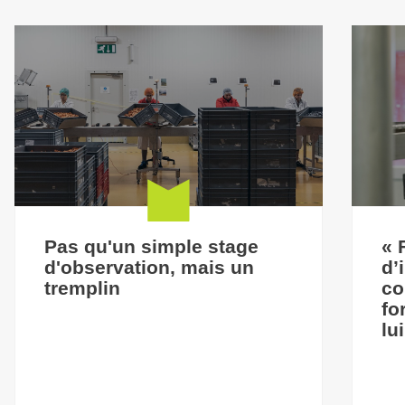
Pas qu'un simple stage
« 
d'observation, mais un
d’
tremplin
co
fo
lu