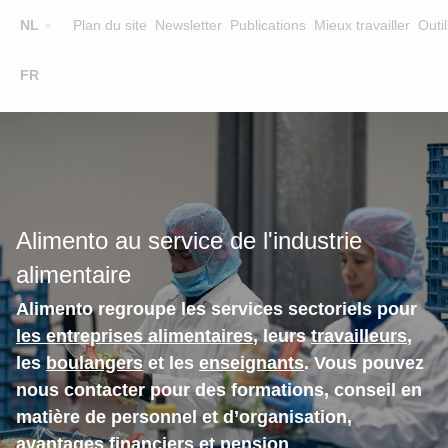
Top
NL
Plan du site
Newsletter
Publications
Mieux travailler
Outil
☰
FR
Main
FORMATION
CHERCHER UNE FORMATION
navigation
FORMATEURS
SUR ALIMENTO
Alimento au service de l'industrie
EQUIPE
alimentaire
CONTACT
Alimento regroupe les services sectoriels pour
les entreprises alimentaires
, leurs
travailleurs
,
les
boulangers
et les
enseignants
. Vous pouvez
nous contacter pour des formations, conseil en
matière de personnel et d’organisation,
avantages financiers et pension