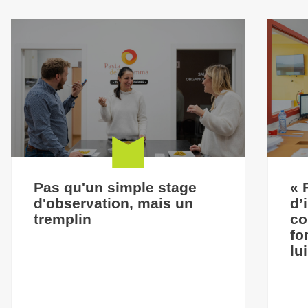
Pas qu'un simple stage
« 
d'observation, mais un
d’
tremplin
co
fo
lu