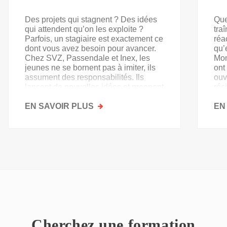
Des projets qui stagnent ? Des idées
Que
qui attendent qu’on les exploite ?
tra
Parfois, un stagiaire est exactement ce
réa
dont vous avez besoin pour avancer.
qu’
Chez SVZ, Passendale et Inex, les
Mon
jeunes ne se bornent pas à imiter, ils
ont
assument des responsabilités. Ils
ouv
lancent de nouvelles idées et prennent
rés
goût au secteur.
acq
EN SAVOIR PLUS
SUR
EN
PAS
QU'UN
SIMPLE
STAGE
D'OBSERVATION,
MAIS
UN
TREMPLIN
Cherchez une formation