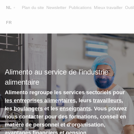
Top
NL
Plan du site
Newsletter
Publications
Mieux travailler
Outil
☰
FR
Main
FORMATION
CHERCHER UNE FORMATION
navigation
FORMATEURS
SUR ALIMENTO
Alimento au service de l'industrie
EQUIPE
alimentaire
CONTACT
Alimento regroupe les services sectoriels pour
les entreprises alimentaires
, leurs
travailleurs
,
les
boulangers
et les
enseignants
. Vous pouvez
nous contacter pour des formations, conseil en
matière de personnel et d’organisation,
avantages financiers et pension