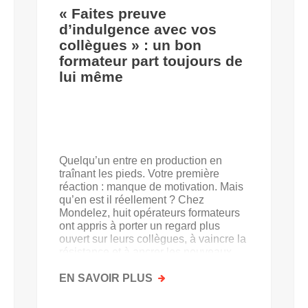
« Faites preuve
d’indulgence avec vos
collègues » : un bon
formateur part toujours de
lui même
Quelqu’un entre en production en
traînant les pieds. Votre première
réaction : manque de motivation. Mais
qu’en est il réellement ? Chez
Mondelez, huit opérateurs formateurs
ont appris à porter un regard plus
ouvert sur leurs collègues, à vaincre la
résistance et à ancrer les nouveaux
acquis.
EN SAVOIR PLUS
SUR
«