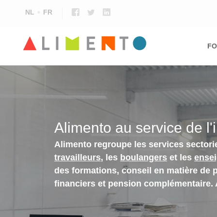
NL
FR
Ma
nav
FO
Alimento au service de l'
Alimento regroupe les services sectori
travailleurs
, les
boulangers
et les
ense
des formations, conseil en matière de 
financiers et pension complémentaire.