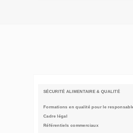
QU'UN
SIMPLE
STAGE
D'OBSERVATION,
MAIS
UN
TREMPLIN
SÉCURITÉ ALIMENTAIRE & QUALITÉ
Formations en qualité pour le responsable
Cadre légal
Référentiels commerciaux