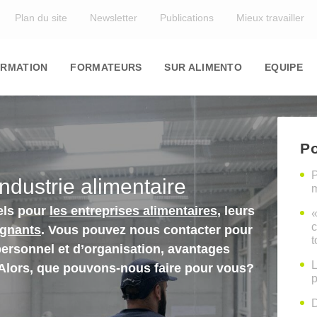
Top
Plan du site
Newsletter
Publications
Mieux travailler
in
igation
RMATION
FORMATEURS
SUR ALIMENTO
EQUIPE
Po
P
industrie alimentaire
m
els pour
les entreprises alimentaires
, leurs
«
c
ignants
. Vous pouvez nous contacter pour
t
personnel et d’organisation, avantages
L
 Alors, que pouvons-nous faire pour vous?
p
D