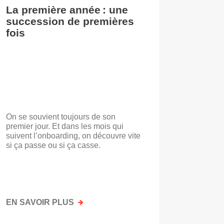
La première année : une
De l’i
succession de premières
accuei
fois
On se souvient toujours de son
« Voilà t
premier jour. Et dans les mois qui
travail.
suivent l’onboarding, on découvre vite
d’entrep
si ça passe ou si ça casse.
travaill
mots. No
mais par
faisait a
EN SAVOIR PLUS
SUR
EN SAV
LA