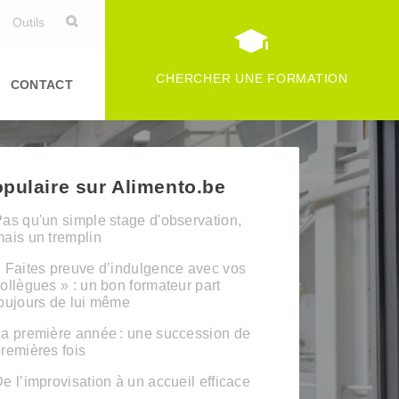
Outils
CHERCHER UNE FORMATION
CONTACT
pulaire sur Alimento.be
as qu'un simple stage d'observation,
ais un tremplin
 Faites preuve d’indulgence avec vos
ollègues » : un bon formateur part
oujours de lui même
a première année : une succession de
remières fois
e l’improvisation à un accueil efficace