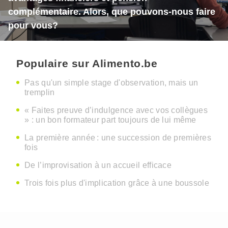
complémentaire. Alors, que pouvons-nous faire
pour vous?
Populaire sur Alimento.be
Pas qu'un simple stage d'observation, mais un
tremplin
« Faites preuve d’indulgence avec vos collègues
» : un bon formateur part toujours de lui même
La première année : une succession de premières
fois
De l’improvisation à un accueil efficace
Trois fois plus d'implication grâce à une boussole