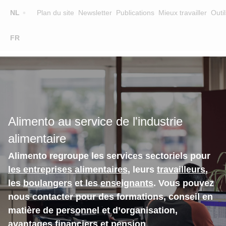
Top
NL
Plan du site
Newsletter
Publications
Mieux travailler
Outil
☰
FR
Main
FORMATION
CHERCHER UNE FORMATION
navigation
FORMATEURS
SUR ALIMENTO
Alimento au service de l'industrie
EQUIPE
alimentaire
CONTACT
Alimento regroupe les services sectoriels pour
les entreprises alimentaires
, leurs
travailleurs
,
les
boulangers
et les
enseignants
. Vous pouvez
nous contacter pour des formations, conseil en
matière de personnel et d’organisation,
avantages financiers et pension