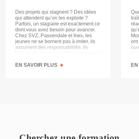
Des projets qui stagnent ? Des idées
Que
qui attendent qu’on les exploite ?
tra
Parfois, un stagiaire est exactement ce
réa
dont vous avez besoin pour avancer.
qu’
Chez SVZ, Passendale et Inex, les
Mon
jeunes ne se bornent pas à imiter, ils
ont
assument des responsabilités. Ils
ouv
lancent de nouvelles idées et prennent
rés
goût au secteur.
acq
EN SAVOIR PLUS
SUR
EN
PAS
QU'UN
SIMPLE
STAGE
D'OBSERVATION,
MAIS
UN
TREMPLIN
Cherchez une formation