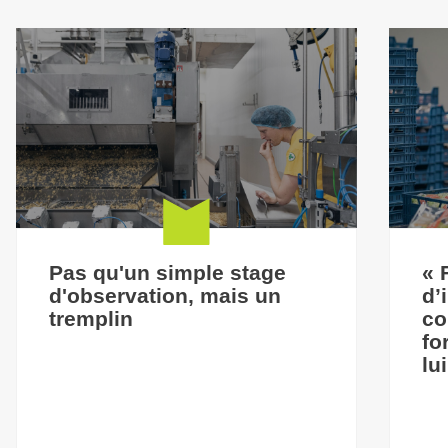
Pas qu'un simple stage
« 
d'observation, mais un
d’
tremplin
co
fo
lu